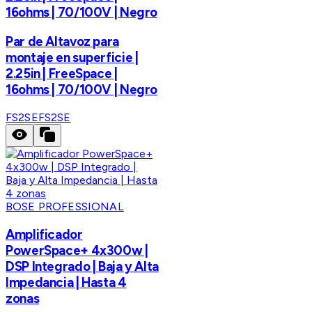
16ohms | 70/100V | Negro
Par de Altavoz para
montaje en superficie |
2.25in | FreeSpace |
16ohms | 70/100V | Negro
FS2SE
FS2SE
BOSE PROFESSIONAL
Amplificador
PowerSpace+ 4x300w |
DSP Integrado | Baja y Alta
Impedancia | Hasta 4
zonas