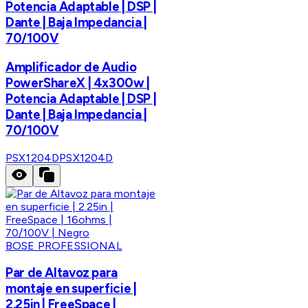
Potencia Adaptable | DSP |
Dante | Baja Impedancia |
70/100V
Amplificador de Audio
PowerShareX | 4x300w |
Potencia Adaptable | DSP |
Dante | Baja Impedancia |
70/100V
PSX1204D
PSX1204D
BOSE PROFESSIONAL
Par de Altavoz para
montaje en superficie |
2.25in | FreeSpace |