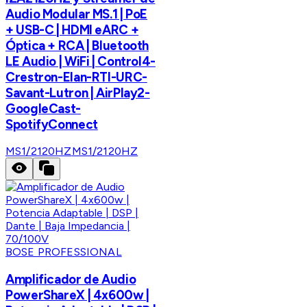
Audio Modular MS.1 | PoE
+ USB-C | HDMI eARC +
Óptica + RCA | Bluetooth
LE Audio | WiFi | Control4-
Crestron-Elan-RTI-URC-
Savant-Lutron | AirPlay2-
GoogleCast-
SpotifyConnect
MS1/2120HZ
MS1/2120HZ
BOSE PROFESSIONAL
Amplificador de Audio
PowerShareX | 4x600w |