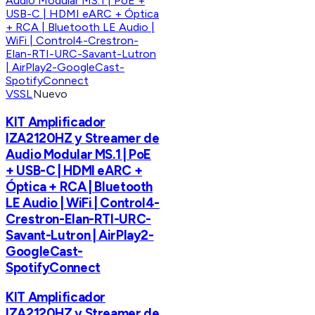
VSSL
Nuevo
KIT Amplificador
IZA2120HZ y Streamer de
Audio Modular MS.1 | PoE
+ USB-C | HDMI eARC +
Óptica + RCA | Bluetooth
LE Audio | WiFi | Control4-
Crestron-Elan-RTI-URC-
Savant-Lutron | AirPlay2-
GoogleCast-
SpotifyConnect
KIT Amplificador
IZA2120HZ y Streamer de