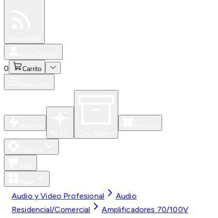
Especiales
Newsfeed
0
Iniciar Sesión
0
Carrito
Productos
Nuevos
Eventos
Para Ti
Caja Abierta
Soporte
Blog
Apps
Audio y Video Profesional
Audio
Residencial/Comercial
Amplificadores 70/100V