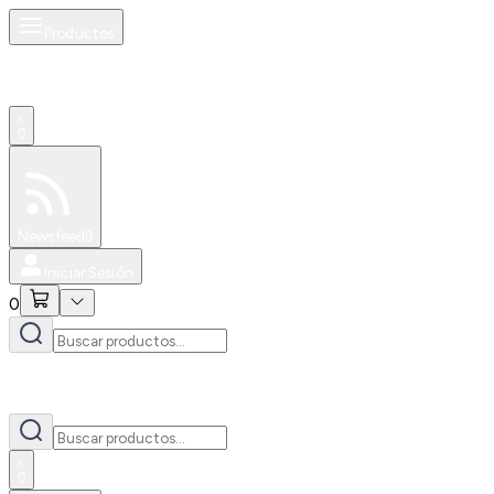
Productos
0
Especiales
Newsfeed
0
Iniciar Sesión
0
0