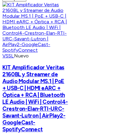
VSSL
Nuevo
KIT Amplificador Veritas
2160BL y Streamer de
Audio Modular MS.1 | PoE
+ USB-C | HDMI eARC +
Óptica + RCA | Bluetooth
LE Audio | WiFi | Control4-
Crestron-Elan-RTI-URC-
Savant-Lutron | AirPlay2-
GoogleCast-
SpotifyConnect