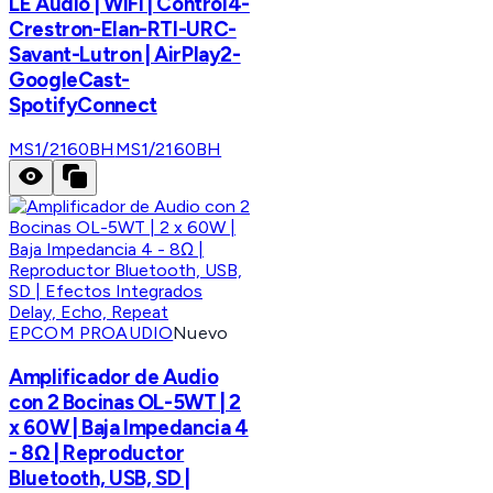
LE Audio | WiFi | Control4-
Crestron-Elan-RTI-URC-
Savant-Lutron | AirPlay2-
GoogleCast-
SpotifyConnect
MS1/2160BH
MS1/2160BH
EPCOM PROAUDIO
Nuevo
Amplificador de Audio
con 2 Bocinas OL-5WT | 2
x 60W | Baja Impedancia 4
- 8Ω | Reproductor
Bluetooth, USB, SD |