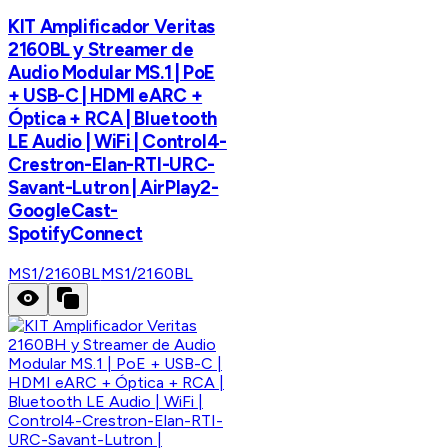
KIT Amplificador Veritas
2160BL y Streamer de
Audio Modular MS.1 | PoE
+ USB-C | HDMI eARC +
Óptica + RCA | Bluetooth
LE Audio | WiFi | Control4-
Crestron-Elan-RTI-URC-
Savant-Lutron | AirPlay2-
GoogleCast-
SpotifyConnect
MS1/2160BL
MS1/2160BL