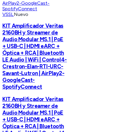
VSSL
Nuevo
KIT Amplificador Veritas
2160BH y Streamer de
Audio Modular MS.1 | PoE
+ USB-C | HDMI eARC +
Óptica + RCA | Bluetooth
LE Audio | WiFi | Control4-
Crestron-Elan-RTI-URC-
Savant-Lutron | AirPlay2-
GoogleCast-
SpotifyConnect
KIT Amplificador Veritas
2160BH y Streamer de
Audio Modular MS.1 | PoE
+ USB-C | HDMI eARC +
Óptica + RCA | Bluetooth