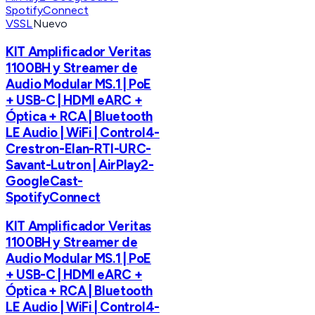
VSSL
Nuevo
KIT Amplificador Veritas
1100BH y Streamer de
Audio Modular MS.1 | PoE
+ USB-C | HDMI eARC +
Óptica + RCA | Bluetooth
LE Audio | WiFi | Control4-
Crestron-Elan-RTI-URC-
Savant-Lutron | AirPlay2-
GoogleCast-
SpotifyConnect
KIT Amplificador Veritas
1100BH y Streamer de
Audio Modular MS.1 | PoE
+ USB-C | HDMI eARC +
Óptica + RCA | Bluetooth
LE Audio | WiFi | Control4-