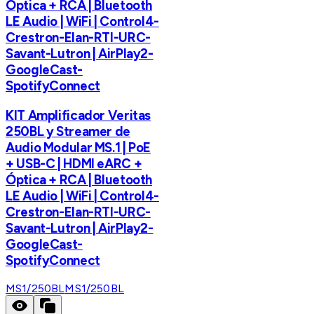
Óptica + RCA | Bluetooth
LE Audio | WiFi | Control4-
Crestron-Elan-RTI-URC-
Savant-Lutron | AirPlay2-
GoogleCast-
SpotifyConnect
KIT Amplificador Veritas
250BL y Streamer de
Audio Modular MS.1 | PoE
+ USB-C | HDMI eARC +
Óptica + RCA | Bluetooth
LE Audio | WiFi | Control4-
Crestron-Elan-RTI-URC-
Savant-Lutron | AirPlay2-
GoogleCast-
SpotifyConnect
MS1/250BL
MS1/250BL