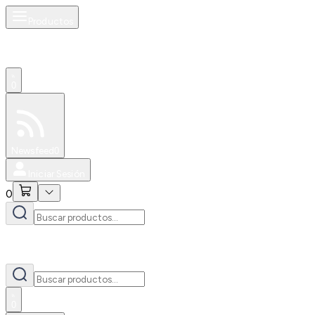
Productos
0
Especiales
Newsfeed
0
Iniciar Sesión
0
0