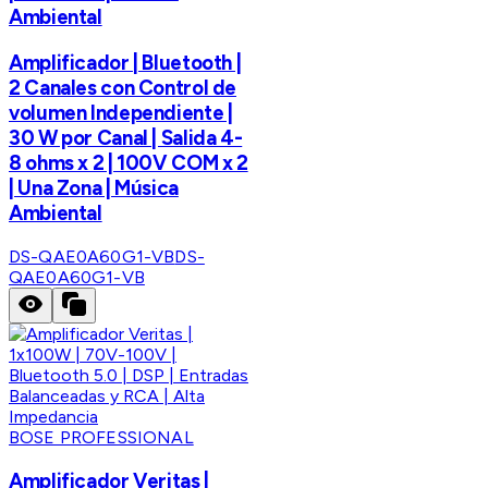
Ambiental
Amplificador | Bluetooth |
2 Canales con Control de
volumen Independiente |
30 W por Canal | Salida 4-
8 ohms x 2 | 100V COM x 2
| Una Zona | Música
Ambiental
DS-QAE0A60G1-VB
DS-
QAE0A60G1-VB
BOSE PROFESSIONAL
Amplificador Veritas |