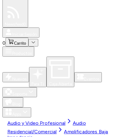
Especiales
Newsfeed
0
Iniciar Sesión
0
Carrito
Productos
Nuevos
Eventos
Para Ti
Caja Abierta
Soporte
Blog
Apps
Audio y Video Profesional
Audio
Residencial/Comercial
Amplificadores Baja