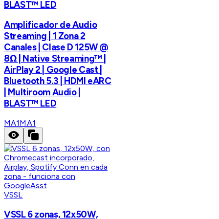
BLAST™ LED
Amplificador de Audio
Streaming | 1 Zona 2
Canales | Clase D 125W @
8Ω | Native Streaming™ |
AirPlay 2 | Google Cast |
Bluetooth 5.3 | HDMI eARC
| Multiroom Audio |
BLAST™ LED
MA1
MA1
VSSL
VSSL 6 zonas, 12x50W,