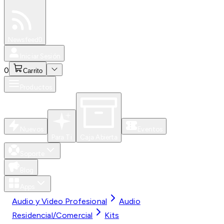
Especiales
Newsfeed
0
Iniciar Sesión
0
Carrito
Productos
Nuevos
Eventos
Para Ti
Caja Abierta
Soporte
Blog
Apps
Audio y Video Profesional
Audio
Residencial/Comercial
Kits