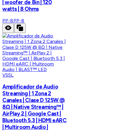
| woofer de 8in | 120
watts | 8 Ohms
PP-8
PP-8
VSSL
Amplificador de Audio
Streaming | 1 Zona 2
Canales | Clase D 125W @
8Ω | Native Streaming™ |
AirPlay 2 | Google Cast |
Bluetooth 5.3 | HDMI eARC
| Multiroom Audio |