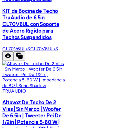
KIT de Bocina de Techo
TruAudio de 6.5in
CL70V6UL con Soporte
de Acero Rígido para
Techos Suspendidos
CL70V6UL/S
CL70V6UL/S
TRUAUDIO
Altavoz De Techo De 2
Vías | Sin Marco | Woofer
De 6.5in | Tweeter Pei De
1/2in | Potencia 5-60 W |