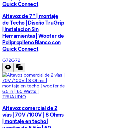
Quick Connect
Altavoz de 7 " | montaje
de Techo | Diseño TruGrip
| Instalacion Sin
Herramientas | Woofer de
Polipropileno Blanco con
Quick Connect
G72
G72
TRUAUDIO
Altavoz comercial de 2
vías | 70V /100V | 8 Ohms
| montaje en techo |
woofer de 6.5 in | 60