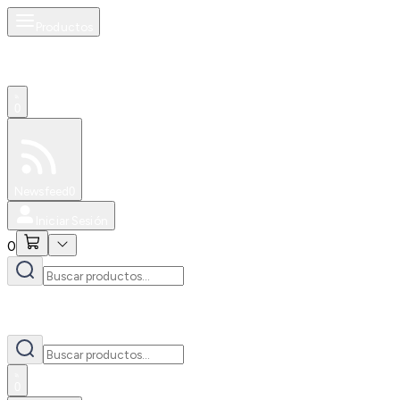
Productos
0
Especiales
Newsfeed
0
Iniciar Sesión
0
0