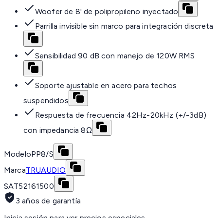
Woofer de 8' de polipropileno inyectado
Parrilla invisible sin marco para integración discreta
Sensibilidad 90 dB con manejo de 120W RMS
Soporte ajustable en acero para techos
suspendidos
Respuesta de frecuencia 42Hz-20kHz (+/-3dB)
con impedancia 8Ω
Modelo
PP8/S
Marca
TRUAUDIO
SAT
52161500
3 años de garantía
Inicia sesión para ver precios especiales