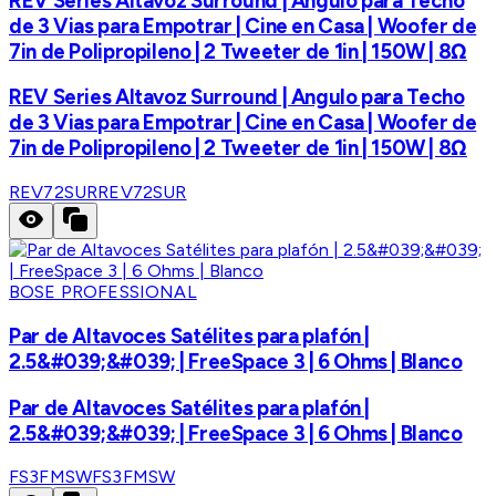
REV Series Altavoz Surround | Angulo para Techo
de 3 Vias para Empotrar | Cine en Casa | Woofer de
7in de Polipropileno | 2 Tweeter de 1in | 150W | 8Ω
REV Series Altavoz Surround | Angulo para Techo
de 3 Vias para Empotrar | Cine en Casa | Woofer de
7in de Polipropileno | 2 Tweeter de 1in | 150W | 8Ω
REV72SUR
REV72SUR
BOSE PROFESSIONAL
Par de Altavoces Satélites para plafón |
2.5&#039;&#039; | FreeSpace 3 | 6 Ohms | Blanco
Par de Altavoces Satélites para plafón |
2.5&#039;&#039; | FreeSpace 3 | 6 Ohms | Blanco
FS3FMSW
FS3FMSW