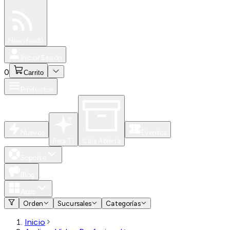
Especiales
Newsfeed
0
Iniciar Sesión
0
Carrito
Productos
Nuevos
Eventos
Para Ti
Caja Abierta
Soporte
Blog
Apps
Orden
Sucursales
Categorías
Inicio