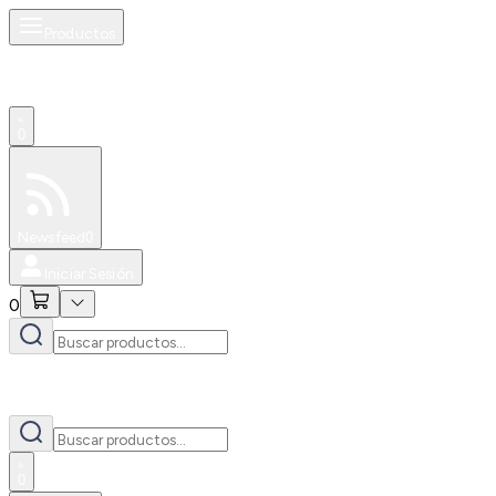
Productos
0
Especiales
Newsfeed
0
Iniciar Sesión
0
0