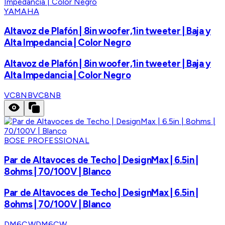
YAMAHA
Altavoz de Plafón | 8in woofer,1in tweeter | Baja y
Alta Impedancia | Color Negro
Altavoz de Plafón | 8in woofer,1in tweeter | Baja y
Alta Impedancia | Color Negro
VC8NB
VC8NB
BOSE PROFESSIONAL
Par de Altavoces de Techo | DesignMax | 6.5in |
8ohms | 70/100V | Blanco
Par de Altavoces de Techo | DesignMax | 6.5in |
8ohms | 70/100V | Blanco
DM6CW
DM6CW