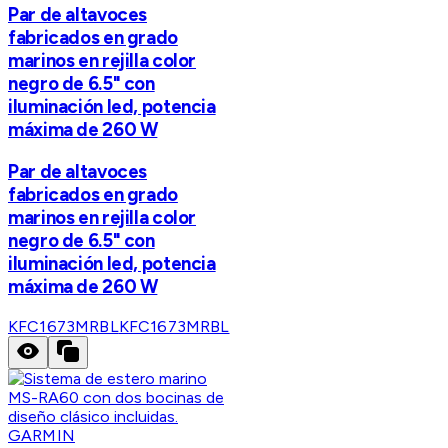
Par de altavoces
fabricados en grado
marinos en rejilla color
negro de 6.5" con
iluminación led, potencia
máxima de 260 W
Par de altavoces
fabricados en grado
marinos en rejilla color
negro de 6.5" con
iluminación led, potencia
máxima de 260 W
KFC1673MRBL
KFC1673MRBL
GARMIN