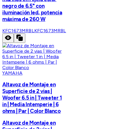
negro de 6.5" con
iluminación led, potencia
máxima de 260 W
KFC1673MRBL
KFC1673MRBL
YAMAHA
Altavoz de Montaje en
Superficie de 2 vias |
Woofer 6.5 in | Tweeter 1
in | Media Intemperie | 6
ohms | Par | Color Blanco
Altavoz de Montaje en