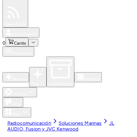
Especiales
Newsfeed
0
Iniciar Sesión
0
Carrito
Productos
Nuevos
Eventos
Para Ti
Caja Abierta
Soporte
Blog
Apps
Radiocomunicación
Soluciones Marinas
JL
AUDIO, Fusion y JVC Kenwood