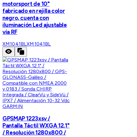
motorsport de 10"
fabricado en rejilla color
negro, cuenta con
iluminación Led ajustable
vía RF
XM1041BL
XM1041BL
GARMIN
GPSMAP 1223xsv /
Pantalla Táctil WXGA 12.1"
/ Resolución 1280x800 /