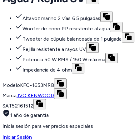
Altavoz marino 2 vías 6.5 pulgadas
Woofer de cono PP resistente al agua
Tweeter de cúpula balanceada de 1 pulgada
Rejilla resistente a rayos UV
Potencia 50 W RMS / 150 W máxima
Impedancia de 4 ohm
Modelo
KFC-1653MRB
Marca
JVC KENWOOD
SAT
52161512
1 año de garantía
Inicia sesión para ver precios especiales
Iniciar Sesión