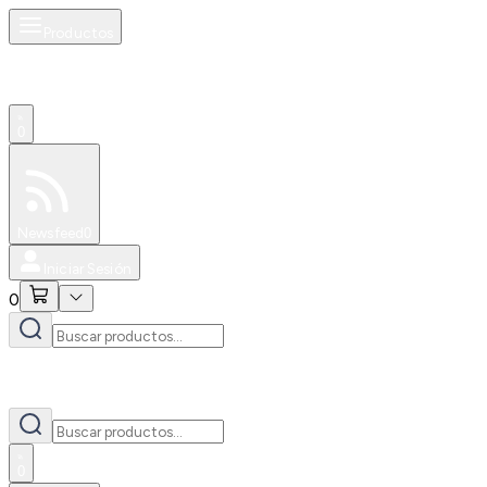
Productos
0
Especiales
Newsfeed
0
Iniciar Sesión
0
0