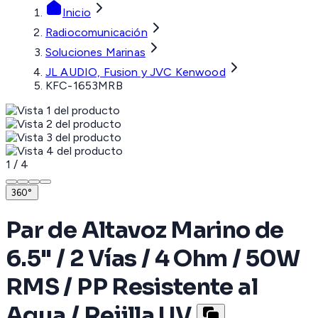
Inicio
Radiocomunicación
Soluciones Marinas
JL AUDIO, Fusion y JVC Kenwood
KFC-1653MRB
1
/
4
360°
Par de Altavoz Marino de
6.5" / 2 Vías / 4 Ohm / 50W
RMS / PP Resistente al
Agua / Rejilla UV