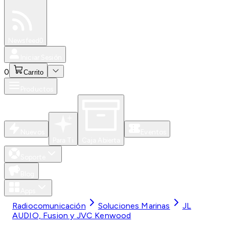
Especiales
Newsfeed
0
Iniciar Sesión
0
Carrito
Productos
Nuevos
Eventos
Para Ti
Caja Abierta
Soporte
Blog
Apps
Radiocomunicación
Soluciones Marinas
JL
AUDIO, Fusion y JVC Kenwood