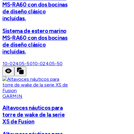
MS-RA60 con dos bocinas
de diseño clásico
incluidas.
Sistema de estero marino
MS-RA60 con dos bocinas
de diseño clásico
incluidas.
10-02405-50
10-02405-50
GARMIN
Altavoces náuticos para
torre de wake de la serie
XS de Fusion