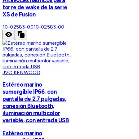
Altavoces náuticos para
torre de wake de la serie
XS de Fusion
10-02583-00
10-02583-00
JVC KENWOOD
Estéreo marino
sumergible IP66, con
pantalla de 2.7 pulgadas,
conexión Bluetooth,
iluminación multicolor
variable, con entrada USB
Estéreo marino