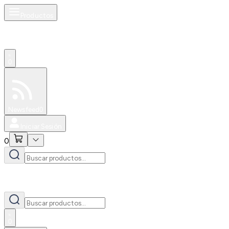
Productos
0
Especiales
Newsfeed
0
Iniciar Sesión
0
0