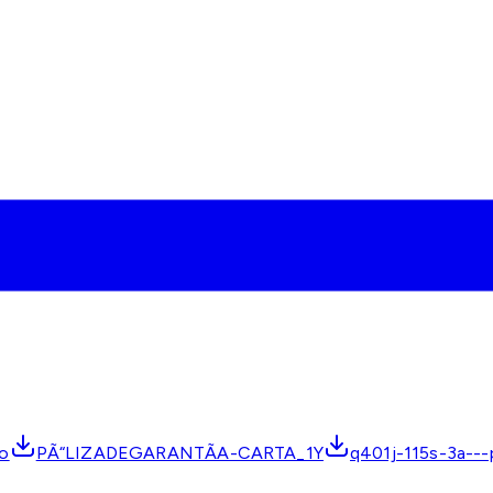
no
PÃ“LIZADEGARANTÃA-CARTA_1Y
q401j-115s-3a--