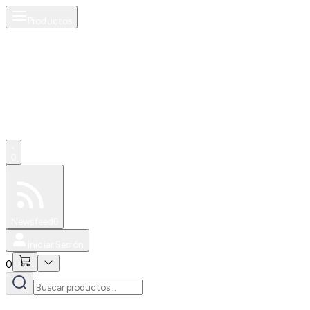
Productos
0
Especiales
Newsfeed
0
Iniciar Sesión
0