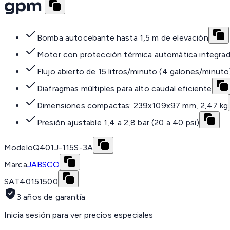
gpm
Bomba autocebante hasta 1,5 m de elevación
Motor con protección térmica automática integra
Flujo abierto de 15 litros/minuto (4 galones/minuto
Diafragmas múltiples para alto caudal eficiente
Dimensiones compactas: 239x109x97 mm, 2,47 kg
Presión ajustable 1,4 a 2,8 bar (20 a 40 psi)
Modelo
Q401J-115S-3A
Marca
JABSCO
SAT
40151500
3 años de garantía
Inicia sesión para ver precios especiales