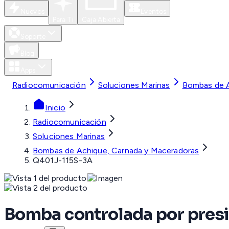
Nuevos
Eventos
Para Ti
Caja Abierta
Soporte
Blog
Apps
Radiocomunicación
Soluciones Marinas
Bombas de A
Inicio
Radiocomunicación
Soluciones Marinas
Bombas de Achique, Carnada y Maceradoras
Q401J-115S-3A
Bomba controlada por presión