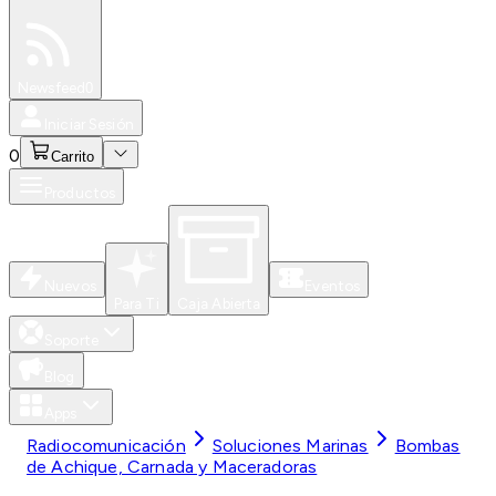
Especiales
Newsfeed
0
Iniciar Sesión
0
Carrito
Productos
Nuevos
Eventos
Para Ti
Caja Abierta
Soporte
Blog
Apps
Radiocomunicación
Soluciones Marinas
Bombas
de Achique, Carnada y Maceradoras