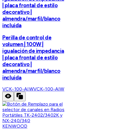
| placa frontal de estilo
decorativo |
almendra/marfil/blanco
incluida
Perilla de control de
volumen | 100W |
igualación de impedancia
| placa frontal de estilo
decorativo |
almendra/marfil/blanco
incluida
VCK-100-AIW
VCK-100-AIW
KENWOOD