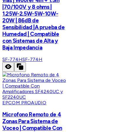
vías | Woofer 4in + 1.5in
|70/100V y 8 ohms |
1.25W-2.5W-5W-10W-
20W | 86dB de
Sensibilidad |A prueba de
Humedad | Compatible
con Sistemas de Alta y
Baja Impedancia
SF-774H
SF-774H
EPCOM PROAUDIO
Microfono Remoto de 4
Zonas Para Sistema de
Voceo | Compatible Con