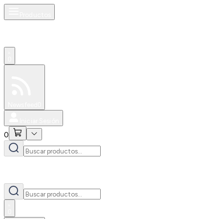
Productos
0
Especiales
Newsfeed
0
Iniciar Sesión
0
0