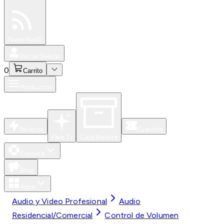
Especiales
Newsfeed
0
Iniciar Sesión
0
Carrito
Productos
Nuevos
Eventos
Para Ti
Caja Abierta
Soporte
Blog
Apps
Audio y Video Profesional
Audio
Residencial/Comercial
Control de Volumen