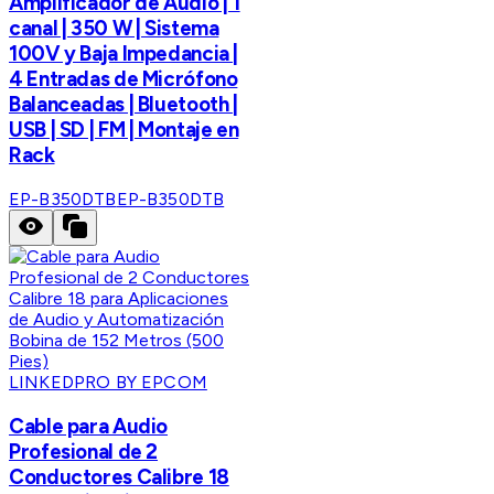
Amplificador de Audio | 1
canal | 350 W | Sistema
100V y Baja Impedancia |
4 Entradas de Micrófono
Balanceadas | Bluetooth |
USB | SD | FM | Montaje en
Rack
EP-B350DTB
EP-B350DTB
LINKEDPRO BY EPCOM
Cable para Audio
Profesional de 2
Conductores Calibre 18