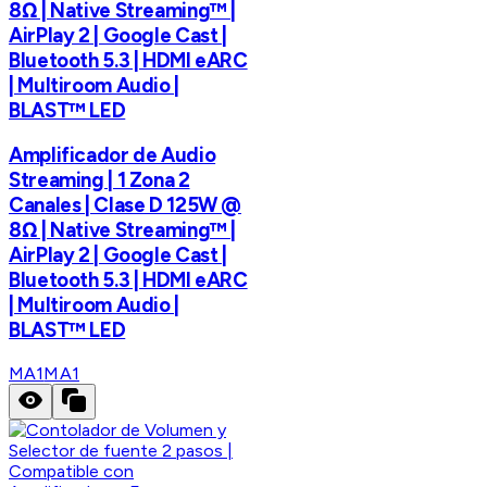
8Ω | Native Streaming™ |
AirPlay 2 | Google Cast |
Bluetooth 5.3 | HDMI eARC
| Multiroom Audio |
BLAST™ LED
Amplificador de Audio
Streaming | 1 Zona 2
Canales | Clase D 125W @
8Ω | Native Streaming™ |
AirPlay 2 | Google Cast |
Bluetooth 5.3 | HDMI eARC
| Multiroom Audio |
BLAST™ LED
MA1
MA1