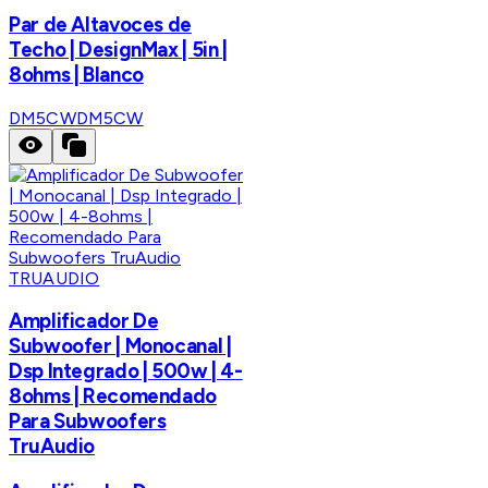
Par de Altavoces de
Techo | DesignMax | 5in |
8ohms | Blanco
DM5CW
DM5CW
TRUAUDIO
Amplificador De
Subwoofer | Monocanal |
Dsp Integrado | 500w | 4-
8ohms | Recomendado
Para Subwoofers
TruAudio