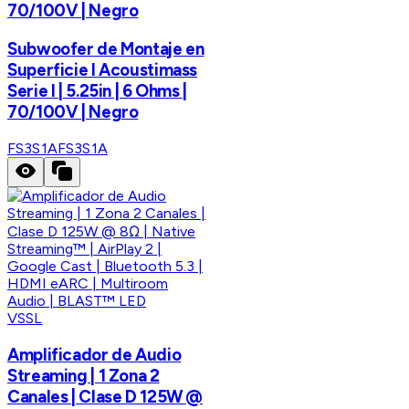
70/100V | Negro
Subwoofer de Montaje en
Superficie I Acoustimass
Serie I | 5.25in | 6 Ohms |
70/100V | Negro
FS3S1A
FS3S1A
VSSL
Amplificador de Audio
Streaming | 1 Zona 2
Canales | Clase D 125W @