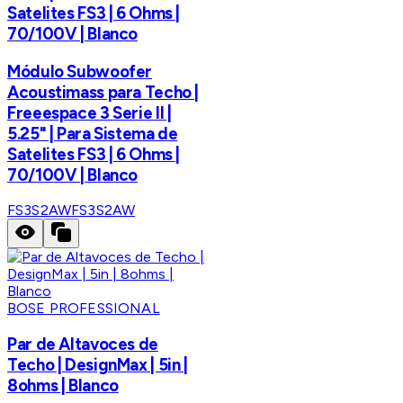
Satelites FS3 | 6 Ohms |
70/100V | Blanco
Módulo Subwoofer
Acoustimass para Techo |
Freeespace 3 Serie II |
5.25" | Para Sistema de
Satelites FS3 | 6 Ohms |
70/100V | Blanco
FS3S2AW
FS3S2AW
BOSE PROFESSIONAL
Par de Altavoces de
Techo | DesignMax | 5in |
8ohms | Blanco