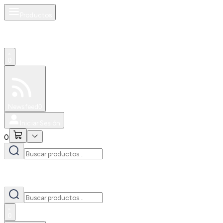
Productos
0
Especiales
Newsfeed
0
Iniciar Sesión
0
0