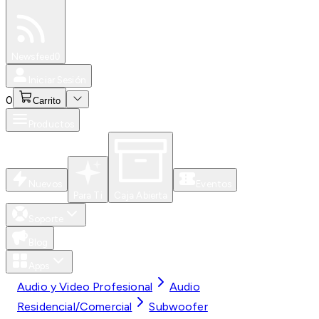
Especiales
Newsfeed
0
Iniciar Sesión
0
Carrito
Productos
Nuevos
Eventos
Para Ti
Caja Abierta
Soporte
Blog
Apps
Audio y Video Profesional
Audio
Residencial/Comercial
Subwoofer