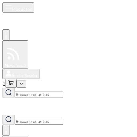
Productos
0
Especiales
Newsfeed
0
Iniciar Sesión
0
0