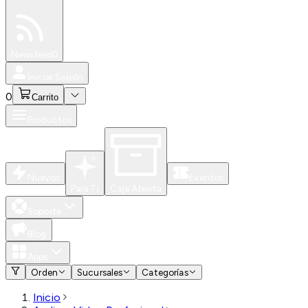
Especiales
Newsfeed
0
Iniciar Sesión
0
Carrito
Productos
Nuevos
Eventos
Para Ti
Caja Abierta
Soporte
Blog
Apps
Orden
Sucursales
Categorías
Inicio