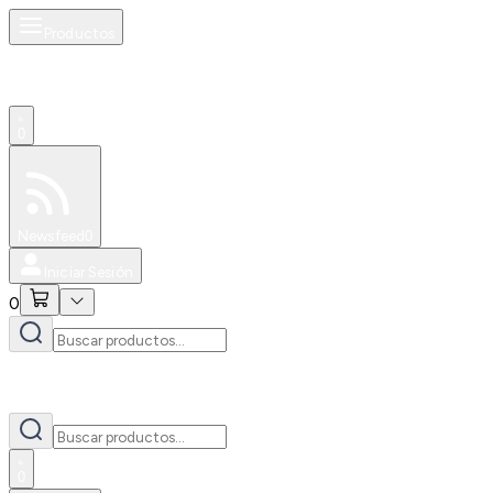
Productos
0
Especiales
Newsfeed
0
Iniciar Sesión
0
0