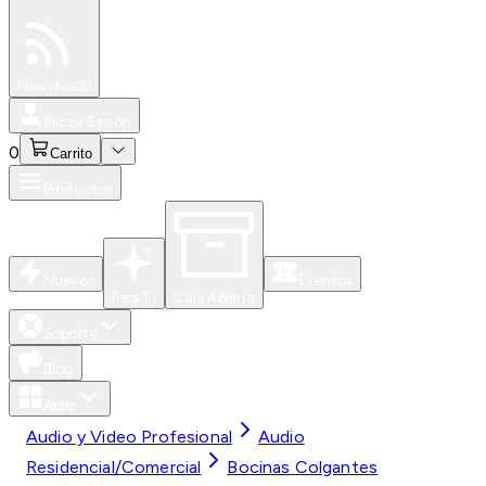
Especiales
Newsfeed
0
Iniciar Sesión
0
Carrito
Productos
Nuevos
Eventos
Para Ti
Caja Abierta
Soporte
Blog
Apps
Audio y Video Profesional
Audio
Residencial/Comercial
Bocinas Colgantes