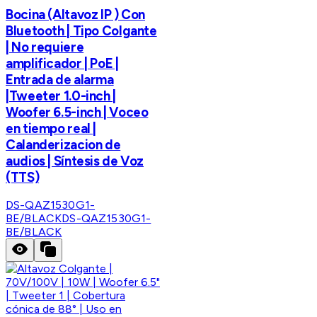
Bocina (Altavoz IP ) Con
Bluetooth | Tipo Colgante
| No requiere
amplificador | PoE |
Entrada de alarma
|Tweeter 1.0-inch |
Woofer 6.5-inch | Voceo
en tiempo real |
Calanderizacion de
audios | Síntesis de Voz
(TTS)
DS-QAZ1530G1-
BE/BLACK
DS-QAZ1530G1-
BE/BLACK