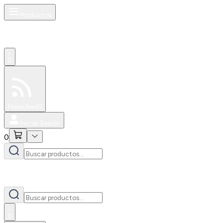
Productos
0
Especiales
Newsfeed
0
Iniciar Sesión
0
0