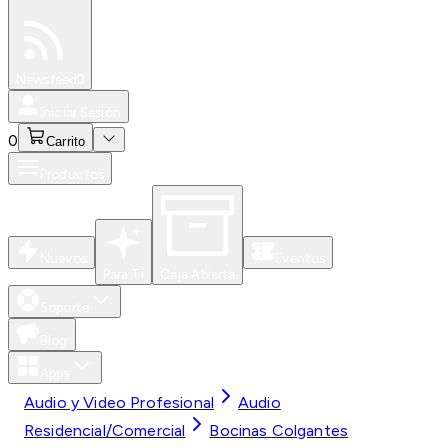
Especiales
Newsfeed
0
Iniciar Sesión
0
Carrito
Productos
Nuevos
Eventos
Para Ti
Caja Abierta
Soporte
Blog
Apps
Audio y Video Profesional
Audio
Residencial/Comercial
Bocinas Colgantes