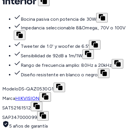
interior
Bocina pasiva con potencia de 30W
Impedancia seleccionable 8&Omega;, 70V o 100V
Tweeter de 1.0' y woofer de 6.5'
Sensibilidad de 92dB a 1m/1W
Rango de frecuencia amplio: 80Hz a 20kHz
Diseño resistente en blanco o negro
Modelo
DS-QAZ0530G1
Marca
HIKVISION
SAT
52161512
SAP
347000099
5 años de garantía