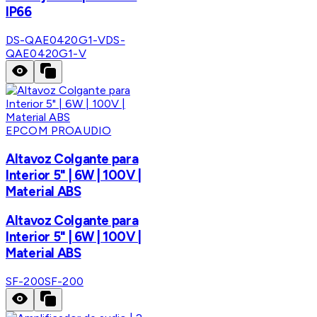
IP66
DS-QAE0420G1-V
DS-
QAE0420G1-V
EPCOM PROAUDIO
Altavoz Colgante para
Interior 5" | 6W | 100V |
Material ABS
Altavoz Colgante para
Interior 5" | 6W | 100V |
Material ABS
SF-200
SF-200