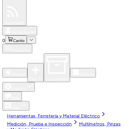
Especiales
Newsfeed
0
Iniciar Sesión
0
Carrito
Productos
Nuevos
Eventos
Para Ti
Caja Abierta
Soporte
Blog
Apps
Herramientas, Ferretería y Material Eléctrico
Medición, Prueba e Inspección
Multímetros, Pinzas