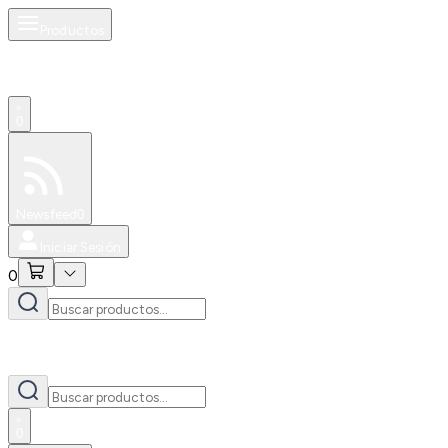
Productos
0
Especiales
Newsfeed
0
Iniciar Sesión
0
0