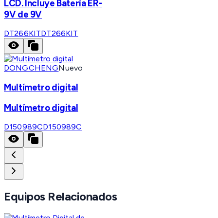
LCD. Incluye Batería ER-
9V de 9V
DT266KIT
DT266KIT
DONGCHENG
Nuevo
Multímetro digital
Multímetro digital
D150989C
D150989C
Equipos Relacionados