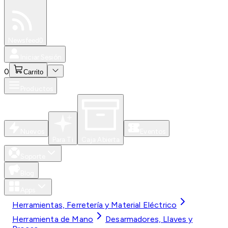
Especiales
Newsfeed
0
Iniciar Sesión
0
Carrito
Productos
Nuevos
Eventos
Para Ti
Caja Abierta
Soporte
Blog
Apps
Herramientas, Ferretería y Material Eléctrico
Herramienta de Mano
Desarmadores, Llaves y