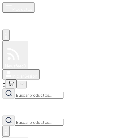
Productos
0
Especiales
Newsfeed
0
Iniciar Sesión
0
0