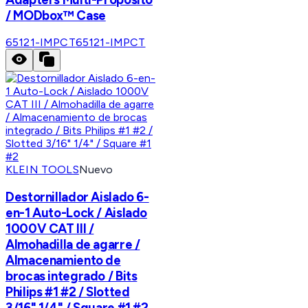
/ MODbox™ Case
65121-IMPCT
65121-IMPCT
KLEIN TOOLS
Nuevo
Destornillador Aislado 6-
en-1 Auto-Lock / Aislado
1000V CAT III /
Almohadilla de agarre /
Almacenamiento de
brocas integrado / Bits
Philips #1 #2 / Slotted
3/16" 1/4" / Square #1 #2