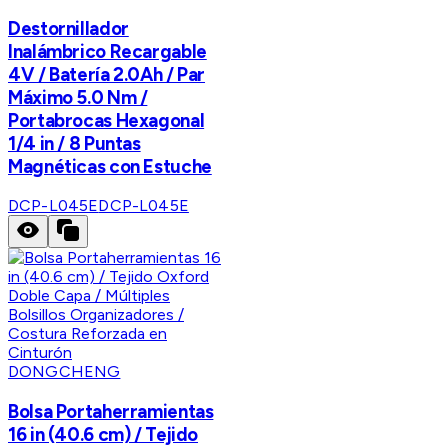
Destornillador
Inalámbrico Recargable
4V / Batería 2.0Ah / Par
Máximo 5.0 Nm /
Portabrocas Hexagonal
1/4 in / 8 Puntas
Magnéticas con Estuche
DCP-L045E
DCP-L045E
DONGCHENG
Bolsa Portaherramientas
16 in (40.6 cm) / Tejido