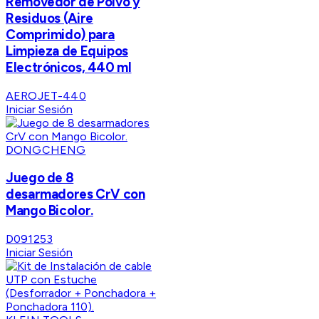
Removedor de Polvo y
Residuos (Aire
Comprimido) para
Limpieza de Equipos
Electrónicos, 440 ml
AEROJET-440
Iniciar Sesión
DONGCHENG
Juego de 8
desarmadores CrV con
Mango Bicolor.
D091253
Iniciar Sesión