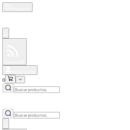
Productos
0
Especiales
Newsfeed
0
Iniciar Sesión
0
0