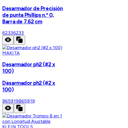
Desarmador de Precisión
de punta Phillips n.º 0,
Barra de 7.62 cm
6233
6233
MAKITA
Desarmador ph2 (#2 x
100)
Desarmador ph2 (#2 x
100)
B65919
B65919
KLEIN TOOLS