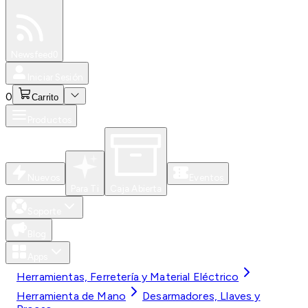
Especiales
Newsfeed
0
Iniciar Sesión
0
Carrito
Productos
Nuevos
Eventos
Para Ti
Caja Abierta
Soporte
Blog
Apps
Herramientas, Ferretería y Material Eléctrico
Herramienta de Mano
Desarmadores, Llaves y