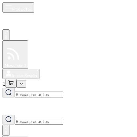
Productos
0
Especiales
Newsfeed
0
Iniciar Sesión
0
0