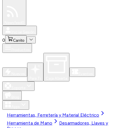
Especiales
Newsfeed
0
Iniciar Sesión
0
Carrito
Productos
Nuevos
Eventos
Para Ti
Caja Abierta
Soporte
Blog
Apps
Herramientas, Ferretería y Material Eléctrico
Herramienta de Mano
Desarmadores, Llaves y