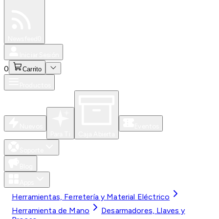
Especiales
Newsfeed
0
Iniciar Sesión
0
Carrito
Productos
Nuevos
Eventos
Para Ti
Caja Abierta
Soporte
Blog
Apps
Herramientas, Ferretería y Material Eléctrico
Herramienta de Mano
Desarmadores, Llaves y