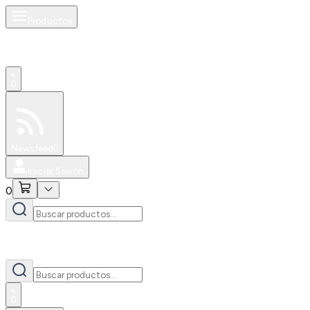
Productos
0
Especiales
Newsfeed
0
Iniciar Sesión
0
0