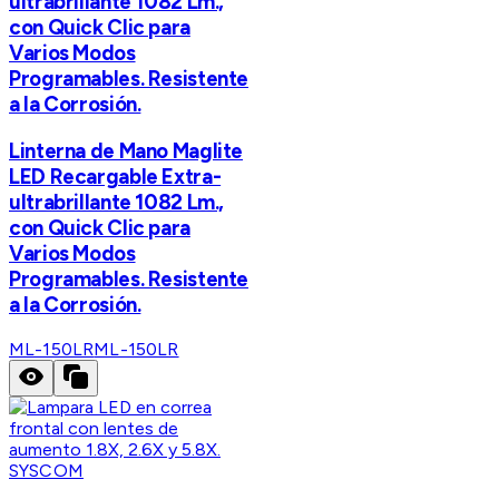
ultrabrillante 1082 Lm.,
con Quick Clic para
Varios Modos
Programables. Resistente
a la Corrosión.
Linterna de Mano Maglite
LED Recargable Extra-
ultrabrillante 1082 Lm.,
con Quick Clic para
Varios Modos
Programables. Resistente
a la Corrosión.
ML-150LR
ML-150LR
SYSCOM