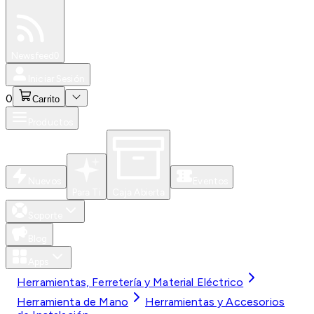
Especiales
Newsfeed
0
Iniciar Sesión
0
Carrito
Productos
Nuevos
Eventos
Para Ti
Caja Abierta
Soporte
Blog
Apps
Herramientas, Ferretería y Material Eléctrico
Herramienta de Mano
Herramientas y Accesorios