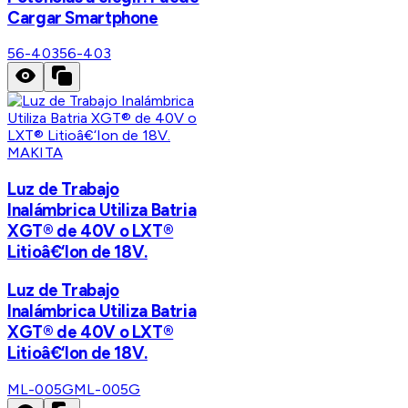
Cargar Smartphone
56-403
56-403
MAKITA
Luz de Trabajo
Inalámbrica Utiliza Batria
XGT® de 40V o LXT®
Litioâ€‘Ion de 18V.
Luz de Trabajo
Inalámbrica Utiliza Batria
XGT® de 40V o LXT®
Litioâ€‘Ion de 18V.
ML-005G
ML-005G