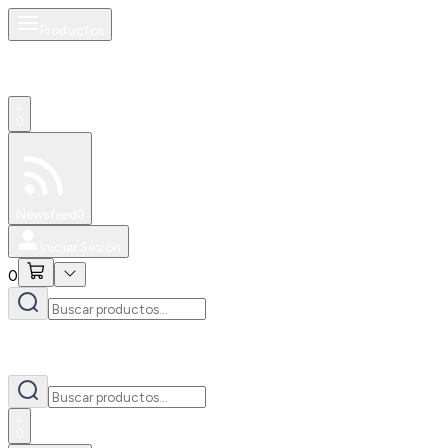
Productos
0
Especiales
Newsfeed
0
Iniciar Sesión
0
0