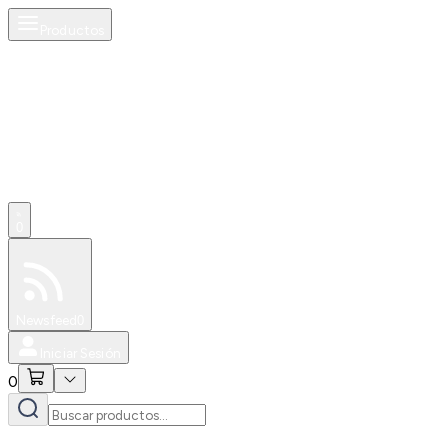
Productos
0
Especiales
Newsfeed
0
Iniciar Sesión
0