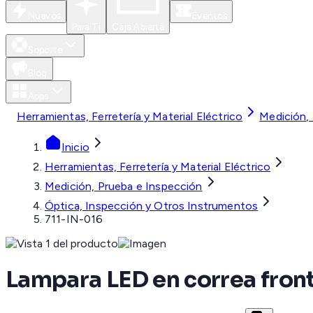
Nuevos
Eventos
Para Ti
Caja Abierta
Soporte
Blog
Apps
Herramientas, Ferretería y Material Eléctrico
Medición,
Inicio
Herramientas, Ferretería y Material Eléctrico
Medición, Prueba e Inspección
Óptica, Inspección y Otros Instrumentos
711-IN-016
Lampara LED en correa front