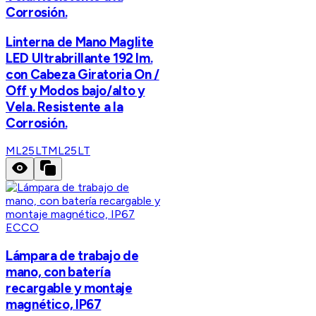
Corrosión.
Linterna de Mano Maglite
LED Ultrabrillante 192 lm.
con Cabeza Giratoria On /
Off y Modos bajo/alto y
Vela. Resistente a la
Corrosión.
ML25LT
ML25LT
ECCO
Lámpara de trabajo de
mano, con batería
recargable y montaje
magnético, IP67