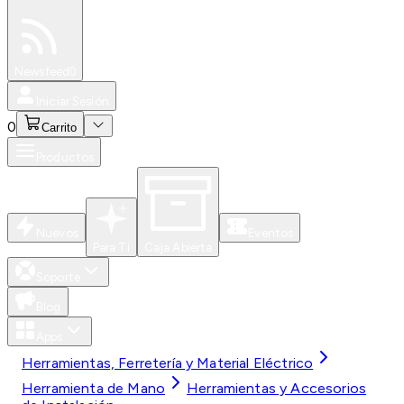
Especiales
Newsfeed
0
Iniciar Sesión
0
Carrito
Productos
Nuevos
Eventos
Para Ti
Caja Abierta
Soporte
Blog
Apps
Herramientas, Ferretería y Material Eléctrico
Herramienta de Mano
Herramientas y Accesorios