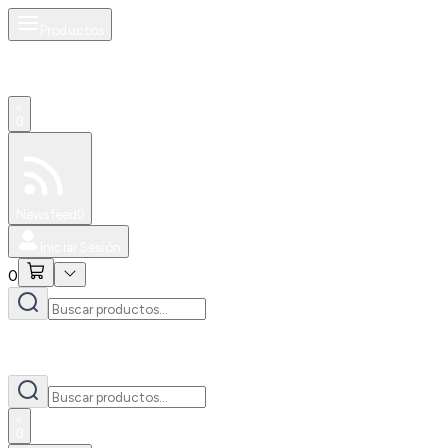
Productos
0
Especiales
Newsfeed
0
Iniciar Sesión
0
0