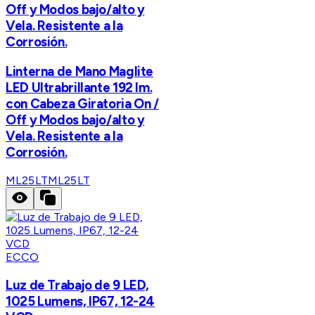
Off y Modos bajo/alto y
Vela. Resistente a la
Corrosión.
Linterna de Mano Maglite
LED Ultrabrillante 192 lm.
con Cabeza Giratoria On /
Off y Modos bajo/alto y
Vela. Resistente a la
Corrosión.
ML25LT
ML25LT
ECCO
Luz de Trabajo de 9 LED,
1025 Lumens, IP67, 12-24