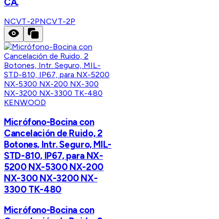
CA.
NCVT-2P
NCVT-2P
KENWOOD
Micrófono-Bocina con
Cancelación de Ruido, 2
Botones, Intr. Seguro, MIL-
STD-810, IP67, para NX-
5200 NX-5300 NX-200
NX-300 NX-3200 NX-
3300 TK-480
Micrófono-Bocina con