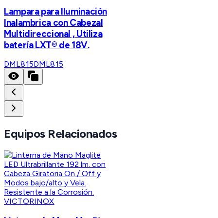
Lampara para Iluminación
Inalambrica con Cabezal
Multidireccional , Utiliza
batería LXT® de 18V.
DML815
DML815
Equipos Relacionados
VICTORINOX