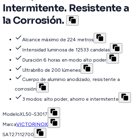
Intermitente. Resistente a
la Corrosión.
Alcance máximo de 224 metros
Intensidad luminosa de 12533 candelas
Duración 6 horas en modo alto poder
Ultrabrillo de 200 lúmenes
Cuerpo de aluminio anodizado, resistente a
corrosión
3 modos: alto poder, ahorro e intermitente
Modelo
XL50-S3017
Marca
VICTORINOX
SAT
27112700