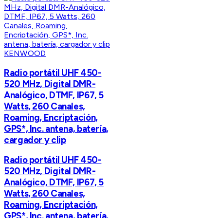
KENWOOD
Radio portátil UHF 450-
520 MHz, Digital DMR-
Analógico, DTMF, IP67, 5
Watts, 260 Canales,
Roaming, Encriptación,
GPS*, Inc. antena, batería,
cargador y clip
Radio portátil UHF 450-
520 MHz, Digital DMR-
Analógico, DTMF, IP67, 5
Watts, 260 Canales,
Roaming, Encriptación,
GPS*, Inc. antena, batería,