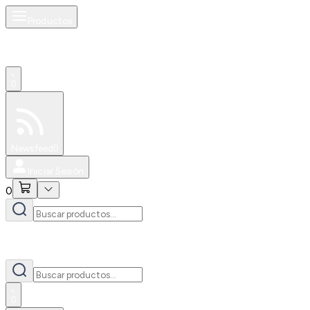
Productos
0
Especiales
Newsfeed
0
Iniciar Sesión
0
0