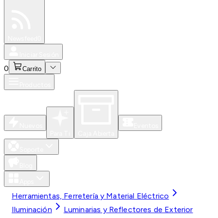
Especiales
Newsfeed
0
Iniciar Sesión
0
Carrito
Productos
Nuevos
Eventos
Para Ti
Caja Abierta
Soporte
Blog
Apps
Herramientas, Ferretería y Material Eléctrico
Iluminación
Luminarias y Reflectores de Exterior