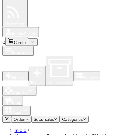
Especiales
Newsfeed
0
Iniciar Sesión
0
Carrito
Productos
Nuevos
Eventos
Para Ti
Caja Abierta
Soporte
Blog
Apps
Orden
Sucursales
Categorías
Inicio