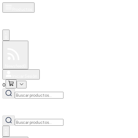
Productos
0
Especiales
Newsfeed
0
Iniciar Sesión
0
0