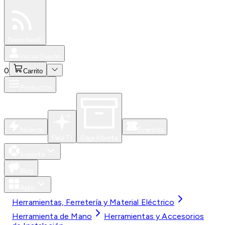
Especiales
Newsfeed
0
Iniciar Sesión
0
Carrito
Productos
Nuevos
Eventos
Para Ti
Caja Abierta
Soporte
Blog
Apps
Herramientas, Ferretería y Material Eléctrico
Herramienta de Mano
Herramientas y Accesorios