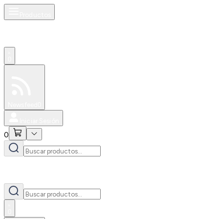
Productos
0
Especiales
Newsfeed
0
Iniciar Sesión
0
0