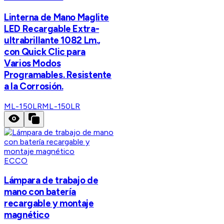
Linterna de Mano Maglite
LED Recargable Extra-
ultrabrillante 1082 Lm.,
con Quick Clic para
Varios Modos
Programables. Resistente
a la Corrosión.
ML-150LR
ML-150LR
ECCO
Lámpara de trabajo de
mano con batería
recargable y montaje
magnético