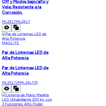
Off y Modos bajo/alto y
Vela. Resistente a la
Corrosión.
ML25LT
ML25LT
MAGLITE
Par de Linternas LED de
Alta Potencia
Par de Linternas LED de
Alta Potencia
ML25LT/P
ML25LT/P