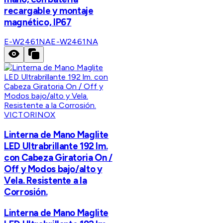
recargable y montaje
magnético, IP67
E-W2461NA
E-W2461NA
VICTORINOX
Linterna de Mano Maglite
LED Ultrabrillante 192 lm.
con Cabeza Giratoria On /
Off y Modos bajo/alto y
Vela. Resistente a la
Corrosión.
Linterna de Mano Maglite