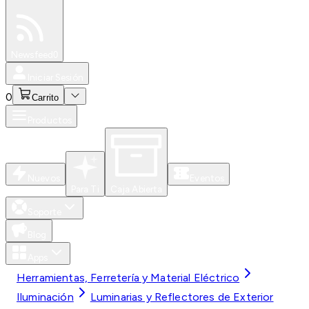
Especiales
Newsfeed
0
Iniciar Sesión
0
Carrito
Productos
Nuevos
Eventos
Para Ti
Caja Abierta
Soporte
Blog
Apps
Herramientas, Ferretería y Material Eléctrico
Iluminación
Luminarias y Reflectores de Exterior