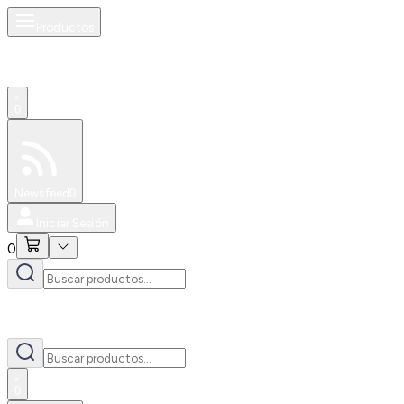
Productos
0
Especiales
Newsfeed
0
Iniciar Sesión
0
0