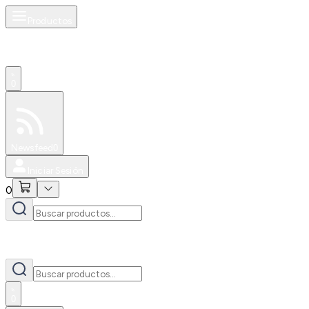
Productos
0
Especiales
Newsfeed
0
Iniciar Sesión
0
0