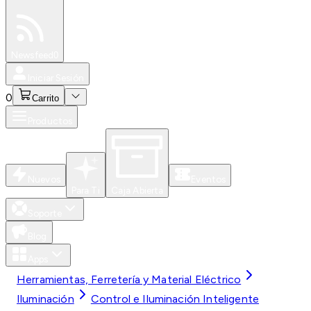
Especiales
Newsfeed
0
Iniciar Sesión
0
Carrito
Productos
Nuevos
Eventos
Para Ti
Caja Abierta
Soporte
Blog
Apps
Herramientas, Ferretería y Material Eléctrico
Iluminación
Control e Iluminación Inteligente