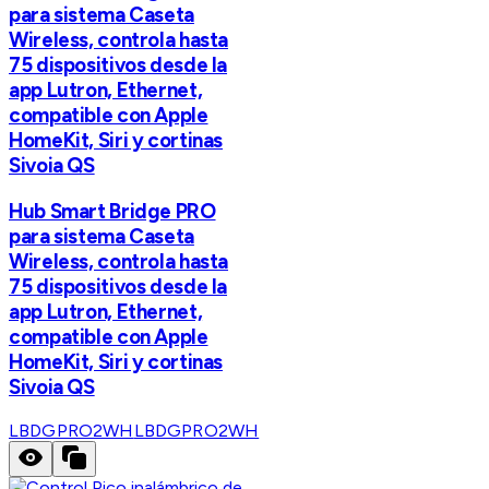
para sistema Caseta
Wireless, controla hasta
75 dispositivos desde la
app Lutron, Ethernet,
compatible con Apple
HomeKit, Siri y cortinas
Sivoia QS
Hub Smart Bridge PRO
para sistema Caseta
Wireless, controla hasta
75 dispositivos desde la
app Lutron, Ethernet,
compatible con Apple
HomeKit, Siri y cortinas
Sivoia QS
LBDGPRO2WH
LBDGPRO2WH