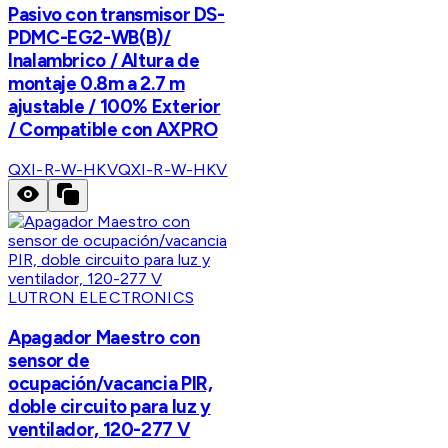
Pasivo con transmisor DS-
PDMC-EG2-WB(B)/
Inalambrico / Altura de
montaje 0.8m a 2.7 m
ajustable / 100% Exterior
/ Compatible con AXPRO
QXI-R-W-HKV
QXI-R-W-HKV
LUTRON ELECTRONICS
Apagador Maestro con
sensor de
ocupación/vacancia PIR,
doble circuito para luz y
ventilador, 120-277 V