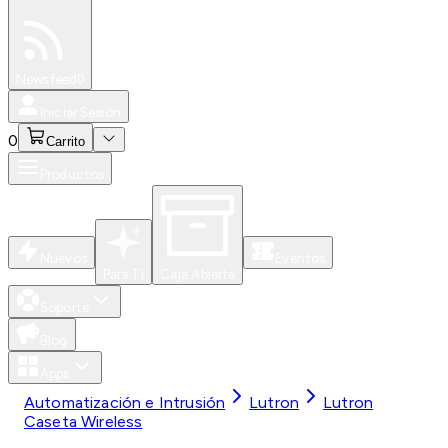
Especiales
Newsfeed
0
Iniciar Sesión
0
Carrito
Productos
Nuevos
Eventos
Para Ti
Caja Abierta
Soporte
Blog
Apps
Automatización e Intrusión
Lutron
Lutron
Caseta Wireless