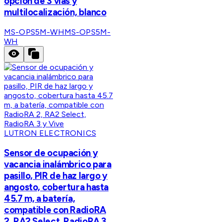
opción de 3 vías y
multilocalización, blanco
MS-OPS5M-WH
MS-OPS5M-
WH
LUTRON ELECTRONICS
Sensor de ocupación y
vacancia inalámbrico para
pasillo, PIR de haz largo y
angosto, cobertura hasta
45.7 m, a batería,
compatible con RadioRA
2, RA2 Select, RadioRA 3