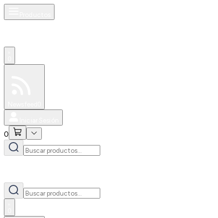
Productos
0
Especiales
Newsfeed
0
Iniciar Sesión
0
0