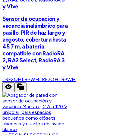
y Vive
Sensor de ocupación y
vacancia inalámbrico para
pasillo, PIR de haz largo y
angosto, cobertura hasta
45.7 m, a batería,
compatible con RadioRA
2, RA2 Select, RadioRA 3
y Vive
LRF2OHLBPWH
LRF2OHLBPWH