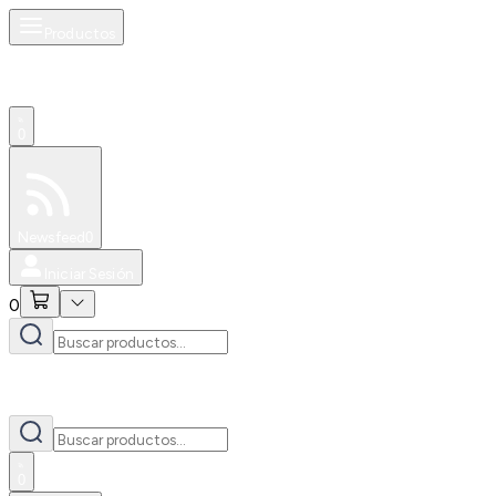
Productos
0
Especiales
Newsfeed
0
Iniciar Sesión
0
0