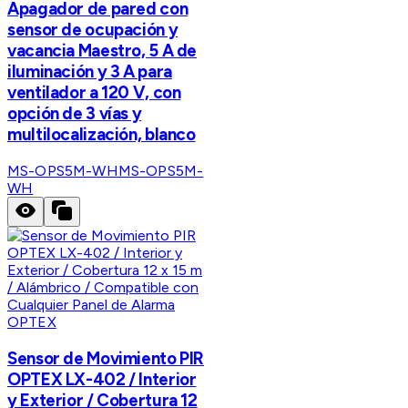
Apagador de pared con
sensor de ocupación y
vacancia Maestro, 5 A de
iluminación y 3 A para
ventilador a 120 V, con
opción de 3 vías y
multilocalización, blanco
MS-OPS5M-WH
MS-OPS5M-
WH
OPTEX
Sensor de Movimiento PIR
OPTEX LX-402 / Interior
y Exterior / Cobertura 12