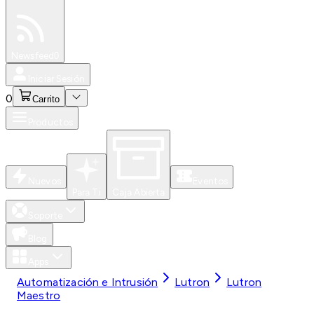
Especiales
Newsfeed
0
Iniciar Sesión
0
Carrito
Productos
Nuevos
Eventos
Para Ti
Caja Abierta
Soporte
Blog
Apps
Automatización e Intrusión
Lutron
Lutron
Maestro