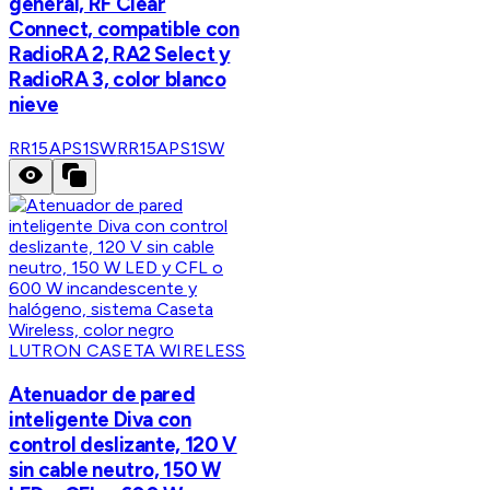
general, RF Clear
Connect, compatible con
RadioRA 2, RA2 Select y
RadioRA 3, color blanco
nieve
RR15APS1SW
RR15APS1SW
LUTRON CASETA WIRELESS
Atenuador de pared
inteligente Diva con
control deslizante, 120 V
sin cable neutro, 150 W