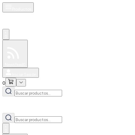
Productos
0
Especiales
Newsfeed
0
Iniciar Sesión
0
0