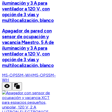
iluminación y 3 A para
ventilador a 120 V, con
opción de 3 vías y
multilocalización, blanco
Apagador de pared con
sensor de ocupación y
vacancia Maestro, 5 A de
iluminación y 3 A para
ventilador a 120 V, con
opción de 3 vías y
multilocalización, blanco
MS-OPS5M-WH
MS-OPS5M-
WH
LUTRON ELECTRONICS