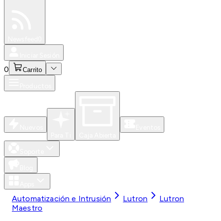
Especiales
Newsfeed
0
Iniciar Sesión
0
Carrito
Productos
Nuevos
Eventos
Para Ti
Caja Abierta
Soporte
Blog
Apps
Automatización e Intrusión
Lutron
Lutron
Maestro