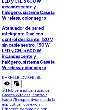
LED y CFL o 600 W
incandescente y
halógeno, sistema Caseta
Wireless, color negro
Atenuador de pared
inteligente Diva con
control deslizante, 120 V
sin cable neutro, 150 W
LED y CFL o 600 W
incandescente y
halógeno, sistema Caseta
Wireless, color negro
DVRF6LBL
DVRF6LBL