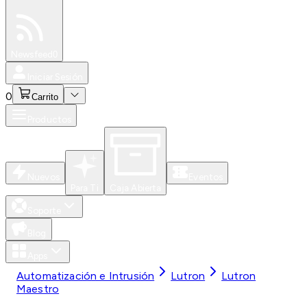
Especiales
Newsfeed
0
Iniciar Sesión
0
Carrito
Productos
Nuevos
Eventos
Para Ti
Caja Abierta
Soporte
Blog
Apps
Automatización e Intrusión
Lutron
Lutron
Maestro