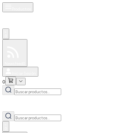
Productos
0
Especiales
Newsfeed
0
Iniciar Sesión
0
0