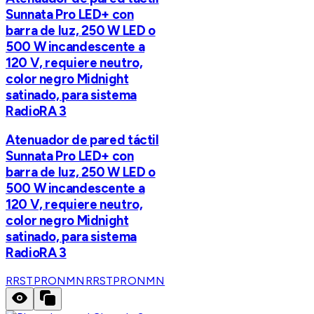
Sunnata Pro LED+ con
barra de luz, 250 W LED o
500 W incandescente a
120 V, requiere neutro,
color negro Midnight
satinado, para sistema
RadioRA 3
Atenuador de pared táctil
Sunnata Pro LED+ con
barra de luz, 250 W LED o
500 W incandescente a
120 V, requiere neutro,
color negro Midnight
satinado, para sistema
RadioRA 3
RRSTPRONMN
RRSTPRONMN