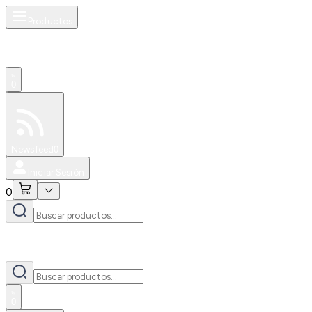
Productos
0
Especiales
Newsfeed
0
Iniciar Sesión
0
0