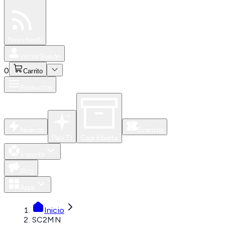
Especiales
Newsfeed
0
Iniciar Sesión
0
Carrito
Productos
Nuevos
Eventos
Para Ti
Caja Abierta
Soporte
Blog
Apps
Inicio
SC2MN