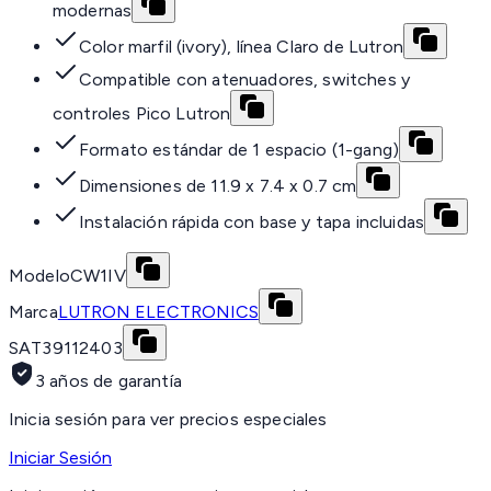
modernas
Color marfil (ivory), línea Claro de Lutron
Compatible con atenuadores, switches y
controles Pico Lutron
Formato estándar de 1 espacio (1-gang)
Dimensiones de 11.9 x 7.4 x 0.7 cm
Instalación rápida con base y tapa incluidas
Modelo
CW1IV
Marca
LUTRON ELECTRONICS
SAT
39112403
3 años de garantía
Inicia sesión para ver precios especiales
Iniciar Sesión