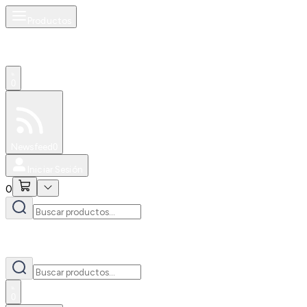
Productos
0
Especiales
Newsfeed
0
Iniciar Sesión
0
0