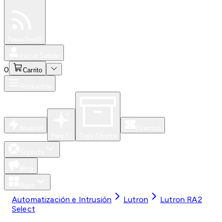
Especiales
Newsfeed
0
Iniciar Sesión
0
Carrito
Productos
Nuevos
Eventos
Para Ti
Caja Abierta
Soporte
Blog
Apps
Automatización e Intrusión
Lutron
Lutron RA2
Select