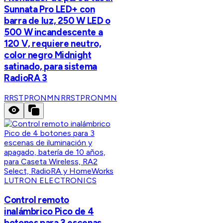
Sunnata Pro LED+ con
barra de luz, 250 W LED o
500 W incandescente a
120 V, requiere neutro,
color negro Midnight
satinado, para sistema
RadioRA 3
RRSTPRONMN
RRSTPRONMN
LUTRON ELECTRONICS
Control remoto
inalámbrico Pico de 4
botones para 3 escenas