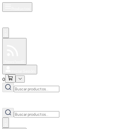
Productos
0
Especiales
Newsfeed
0
Iniciar Sesión
0
0