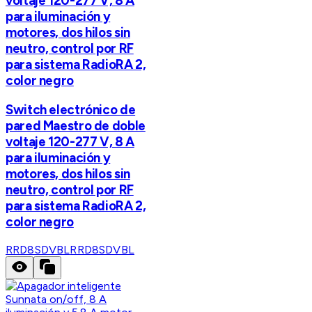
voltaje 120-277 V, 8 A
para iluminación y
motores, dos hilos sin
neutro, control por RF
para sistema RadioRA 2,
color negro
Switch electrónico de
pared Maestro de doble
voltaje 120-277 V, 8 A
para iluminación y
motores, dos hilos sin
neutro, control por RF
para sistema RadioRA 2,
color negro
RRD8SDVBL
RRD8SDVBL