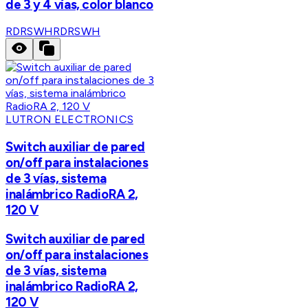
de 3 y 4 vías, color blanco
RDRSWH
RDRSWH
LUTRON ELECTRONICS
Switch auxiliar de pared
on/off para instalaciones
de 3 vías, sistema
inalámbrico RadioRA 2,
120 V
Switch auxiliar de pared
on/off para instalaciones
de 3 vías, sistema
inalámbrico RadioRA 2,
120 V