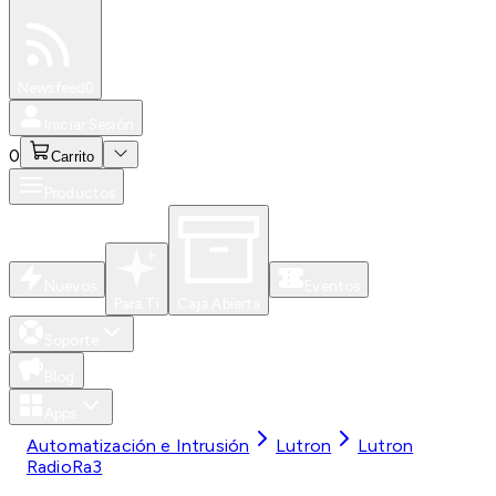
Especiales
Newsfeed
0
Iniciar Sesión
0
Carrito
Productos
Nuevos
Eventos
Para Ti
Caja Abierta
Soporte
Blog
Apps
Automatización e Intrusión
Lutron
Lutron
RadioRa3