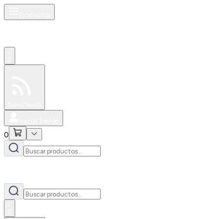
Productos
0
Especiales
Newsfeed
0
Iniciar Sesión
0
0