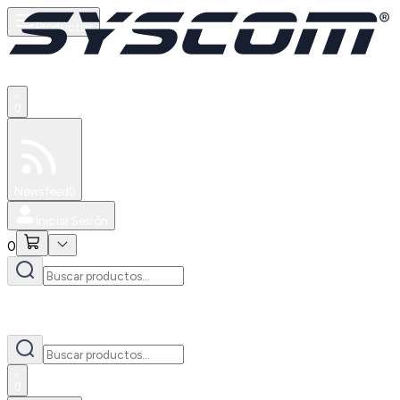
Productos
0
Especiales
Newsfeed
0
Iniciar Sesión
0
0