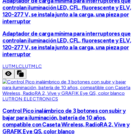
Adaptador de carga mínima para interruptores que
controlan iluminación LED, CFL, fluorescente y ELV,
120-277 V, se instala junto a la carga, una pieza por
interruptor
Adaptador de carga mínima para interruptores que
controlan iluminación LED, CFL, fluorescente y ELV,
120-277 V, se instala junto a la carga, una pieza por
interruptor
LUTMLC
LUTMLC
LUTRON ELECTRONICS
Control Pico inalámbrico de 3 botones con subir y
bajar para iluminación, batería de 10 años,
compatible con Caseta Wireless, RadioRA 2, Vive y
GRAFIK Eye QS, color blanco