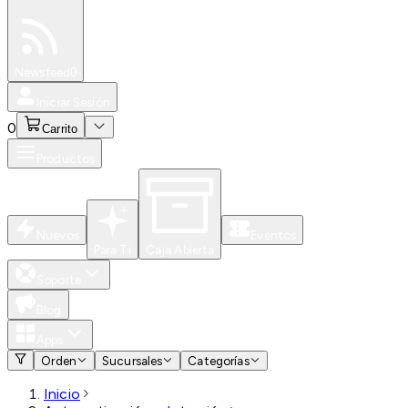
Especiales
Newsfeed
0
Iniciar Sesión
0
Carrito
Productos
Nuevos
Eventos
Para Ti
Caja Abierta
Soporte
Blog
Apps
Orden
Sucursales
Categorías
Inicio