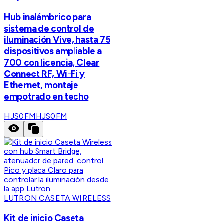
Hub inalámbrico para
sistema de control de
iluminación Vive, hasta 75
dispositivos ampliable a
700 con licencia, Clear
Connect RF, Wi-Fi y
Ethernet, montaje
empotrado en techo
HJS0FM
HJS0FM
LUTRON CASETA WIRELESS
Kit de inicio Caseta