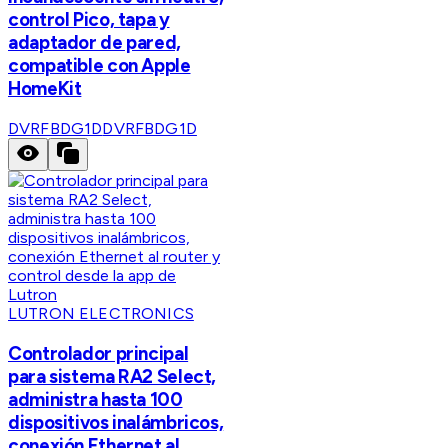
control Pico, tapa y
adaptador de pared,
compatible con Apple
HomeKit
DVRFBDG1D
DVRFBDG1D
LUTRON ELECTRONICS
Controlador principal
para sistema RA2 Select,
administra hasta 100
dispositivos inalámbricos,
conexión Ethernet al