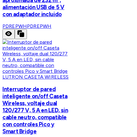
aproximada de 232 m²,
alimentación USB de 5 V
con adaptador incluido
PDREPWH
PDREPWH
LUTRON CASETA WIRELESS
Interruptor de pared
inteligente on/off Caseta
Wireless, voltaje dual
120/277 V, 5 A en LED, sin
cable neutro, compatible
con controles Pico y
Smart Bridge