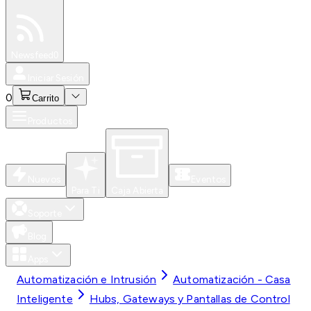
Especiales
Newsfeed
0
Iniciar Sesión
0
Carrito
Productos
Nuevos
Eventos
Para Ti
Caja Abierta
Soporte
Blog
Apps
Automatización e Intrusión
Automatización - Casa
Inteligente
Hubs, Gateways y Pantallas de Control