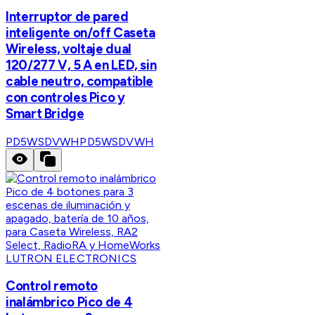
Interruptor de pared
inteligente on/off Caseta
Wireless, voltaje dual
120/277 V, 5 A en LED, sin
cable neutro, compatible
con controles Pico y
Smart Bridge
PD5WSDVWH
PD5WSDVWH
LUTRON ELECTRONICS
Control remoto
inalámbrico Pico de 4