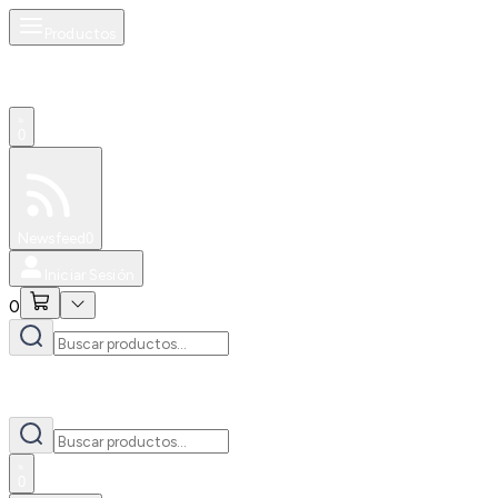
Productos
0
Especiales
Newsfeed
0
Iniciar Sesión
0
0