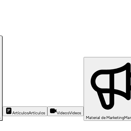
Artículos
Artículos
Videos
Videos
s
Material de Marketing
Mar