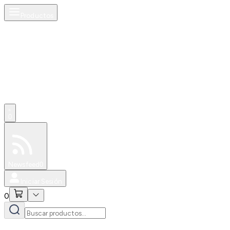
Productos
0
Especiales
Newsfeed
0
Iniciar Sesión
0