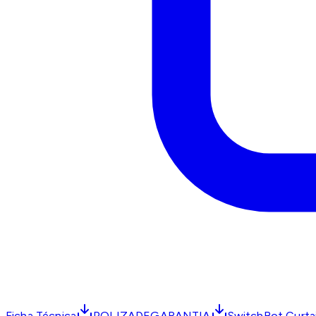
Ficha Técnica
POLIZADEGARANTIA
SwitchBot Curtai