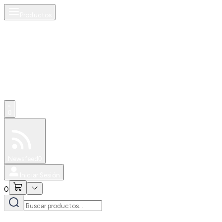
Productos
0
Especiales
Newsfeed
0
Iniciar Sesión
0