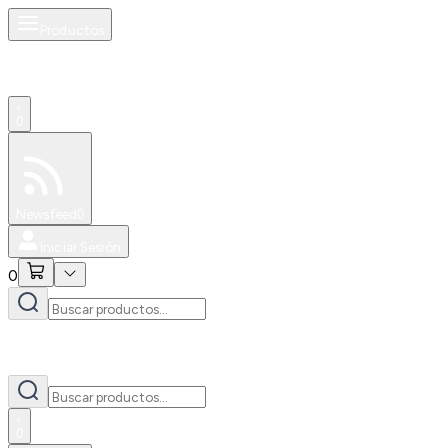
Productos
0
Especiales
Newsfeed
0
Iniciar Sesión
0
0