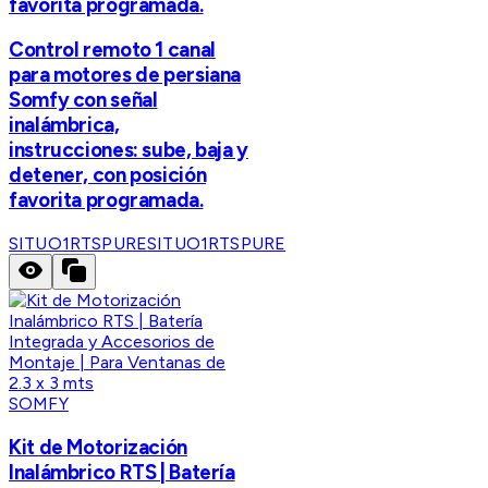
favorita programada.
Control remoto 1 canal
para motores de persiana
Somfy con señal
inalámbrica,
instrucciones: sube, baja y
detener, con posición
favorita programada.
SITUO1RTSPURE
SITUO1RTSPURE
SOMFY
Kit de Motorización
Inalámbrico RTS | Batería