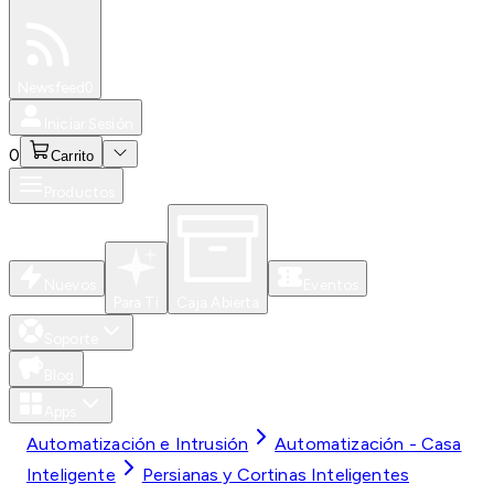
Especiales
Newsfeed
0
Iniciar Sesión
0
Carrito
Productos
Nuevos
Eventos
Para Ti
Caja Abierta
Soporte
Blog
Apps
Automatización e Intrusión
Automatización - Casa
Inteligente
Persianas y Cortinas Inteligentes