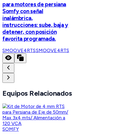
para motores de persiana
Somfy con señal
inalámbrica,
instrucciones: sube, baja y
detener, con posición
favorita programada.
SMOOVE4RTS
SMOOVE4RTS
Equipos Relacionados
SOMFY