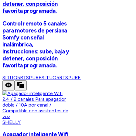
detener, con posición
favorita programada.
Control remoto 5 canales
para motores de persiana
Somfy con señal
inalámbrica,
instrucciones: sube, baja y
detener, con posición
favorita programada.
SITUO5RTSPURE
SITUO5RTSPURE
SHELLY
Apagador inteligente Wifi