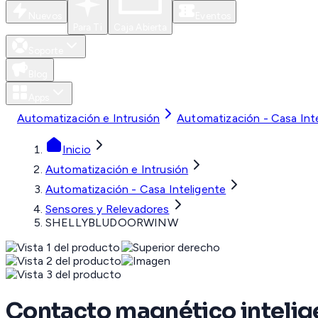
Nuevos
Eventos
Para Ti
Caja Abierta
Soporte
Blog
Apps
Automatización e Intrusión
Automatización - Casa Int
Inicio
Automatización e Intrusión
Automatización - Casa Inteligente
Sensores y Relevadores
SHELLYBLUDOORWINW
Contacto magnético intelige