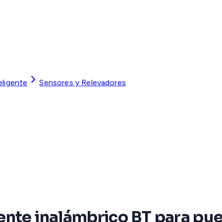
eligente
Sensores y Relevadores
nte inalámbrico BT para pue