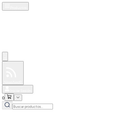
Productos
0
Especiales
Newsfeed
0
Iniciar Sesión
0