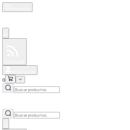
Productos
0
Especiales
Newsfeed
0
Iniciar Sesión
0
0