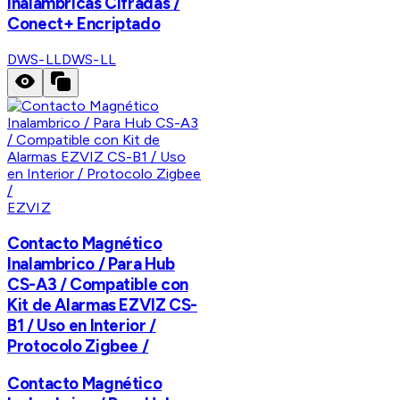
Inalámbricas Cifradas /
Conect+ Encriptado
DWS-LL
DWS-LL
EZVIZ
Contacto Magnético
Inalambrico / Para Hub
CS-A3 / Compatible con
Kit de Alarmas EZVIZ CS-
B1 / Uso en Interior /
Protocolo Zigbee /
Contacto Magnético