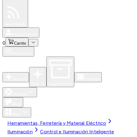
Especiales
Newsfeed
0
Iniciar Sesión
0
Carrito
Productos
Nuevos
Eventos
Para Ti
Caja Abierta
Soporte
Blog
Apps
Herramientas, Ferretería y Material Eléctrico
Iluminación
Control e Iluminación Inteligente