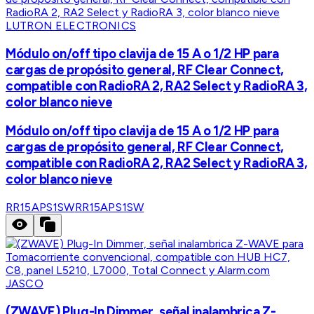
LUTRON ELECTRONICS
Módulo on/off tipo clavija de 15 A o 1/2 HP para
cargas de propósito general, RF Clear Connect,
compatible con RadioRA 2, RA2 Select y RadioRA 3,
color blanco nieve
Módulo on/off tipo clavija de 15 A o 1/2 HP para
cargas de propósito general, RF Clear Connect,
compatible con RadioRA 2, RA2 Select y RadioRA 3,
color blanco nieve
RR15APS1SW
RR15APS1SW
JASCO
(ZWAVE) Plug-In Dimmer, señal inalambrica Z-