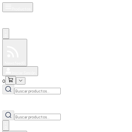
Productos
0
Especiales
Newsfeed
0
Iniciar Sesión
0
0