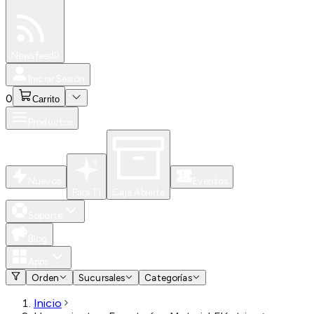
Especiales
Newsfeed
0
Iniciar Sesión
0
Carrito
Productos
Nuevos
Eventos
Para Ti
Caja Abierta
Soporte
Blog
Apps
Orden
Sucursales
Categorías
Inicio