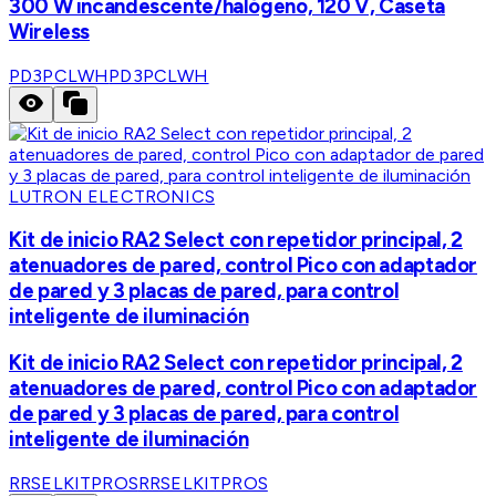
300 W incandescente/halógeno, 120 V, Caseta
Wireless
PD3PCLWH
PD3PCLWH
LUTRON ELECTRONICS
Kit de inicio RA2 Select con repetidor principal, 2
atenuadores de pared, control Pico con adaptador
de pared y 3 placas de pared, para control
inteligente de iluminación
Kit de inicio RA2 Select con repetidor principal, 2
atenuadores de pared, control Pico con adaptador
de pared y 3 placas de pared, para control
inteligente de iluminación
RRSELKITPROS
RRSELKITPROS