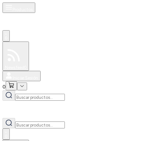
Productos
0
Especiales
Newsfeed
0
Iniciar Sesión
0
0