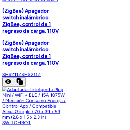
(ZigBee) Apagador
switch inalámbrico
ZigBee, control de 1
regreso de carga, 110V
(ZigBee) Apagador
switch inalámbrico
ZigBee, control de 1
regreso de carga, 110V
SHS211Z
SHS211Z
SWITCHBOT