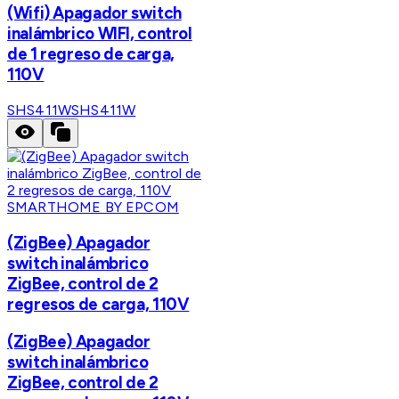
(Wifi) Apagador switch
inalámbrico WIFI, control
de 1 regreso de carga,
110V
SHS411W
SHS411W
SMARTHOME BY EPCOM
(ZigBee) Apagador
switch inalámbrico
ZigBee, control de 2
regresos de carga, 110V
(ZigBee) Apagador
switch inalámbrico
ZigBee, control de 2