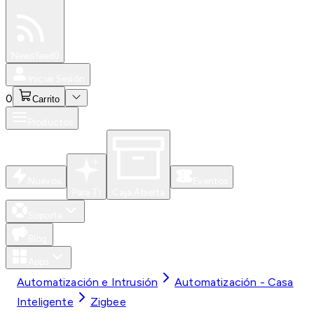
Especiales
Newsfeed
0
Iniciar Sesión
0
Carrito
Productos
Nuevos
Eventos
Para Ti
Caja Abierta
Soporte
Blog
Apps
Automatización e Intrusión
Automatización - Casa
Inteligente
Zigbee