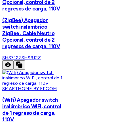
Opcional, control de 2
regresos de carga, 110V
(ZigBee) Apagador
switch inalámbrico
ZigBee . Cable Neutro
Opcional, control de 2
regresos de carga, 110V
SHS312Z
SHS312Z
SMARTHOME BY EPCOM
(Wifi) Apagador switch
inalámbrico WIFI, control
de 1 regreso de carga,
110V