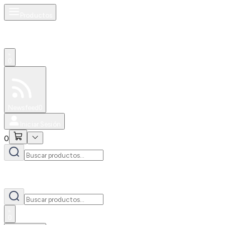
Productos
0
Especiales
Newsfeed
0
Iniciar Sesión
0
0