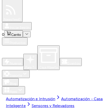
Especiales
Newsfeed
0
Iniciar Sesión
0
Carrito
Productos
Nuevos
Eventos
Para Ti
Caja Abierta
Soporte
Blog
Apps
Automatización e Intrusión
Automatización - Casa
Inteligente
Sensores y Relevadores