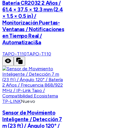
Batería CR2032 2 Años /
61.4 × 37.5 × 12.3 mm (2.4
× 1.5 × 0.5 in) /
Monitorización Puertas-
Ventanas / Notificaciones
en Tiempo Real /
Automatizaci&a
TAPO-T110
TAPO-T110
TP-LINK
Nuevo
Sensor de Movimiento
Inteligente / Detección 7
m (23 ft) / Ángulo 120° /