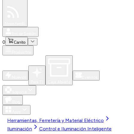
Especiales
Newsfeed
0
Iniciar Sesión
0
Carrito
Productos
Nuevos
Eventos
Para Ti
Caja Abierta
Soporte
Blog
Apps
Herramientas, Ferretería y Material Eléctrico
Iluminación
Control e Iluminación Inteligente