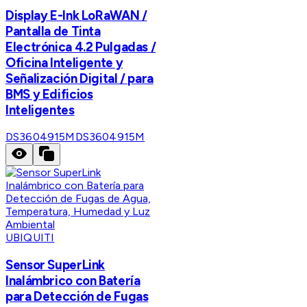
Display E-Ink LoRaWAN /
Pantalla de Tinta
Electrónica 4.2 Pulgadas /
Oficina Inteligente y
Señalización Digital / para
BMS y Edificios
Inteligentes
DS3604915M
DS3604915M
UBIQUITI
Sensor SuperLink
Inalámbrico con Batería
para Detección de Fugas