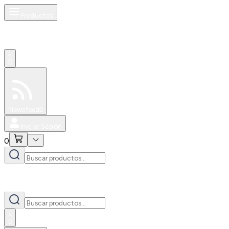
Productos
0
Especiales
Newsfeed
0
Iniciar Sesión
0
0