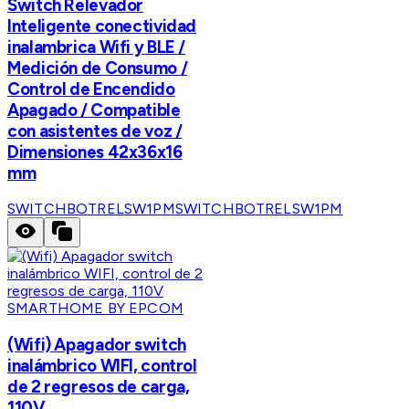
Switch Relevador
Inteligente conectividad
inalambrica Wifi y BLE /
Medición de Consumo /
Control de Encendido
Apagado / Compatible
con asistentes de voz /
Dimensiones 42x36x16
mm
SWITCHBOTRELSW1PM
SWITCHBOTRELSW1PM
SMARTHOME BY EPCOM
(Wifi) Apagador switch
inalámbrico WIFI, control
de 2 regresos de carga,
110V