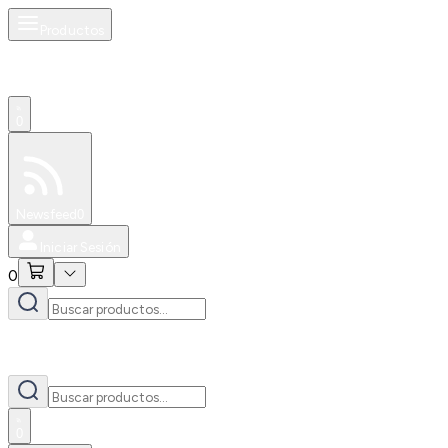
Productos
0
Especiales
Newsfeed
0
Iniciar Sesión
0
0