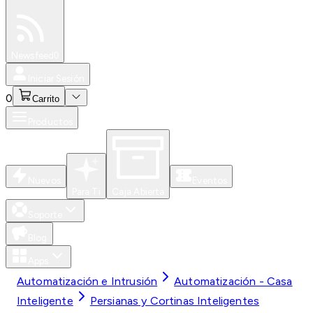
Especiales
Newsfeed
0
Iniciar Sesión
0
Carrito
Productos
Nuevos
Eventos
Para Ti
Caja Abierta
Soporte
Blog
Apps
Automatización e Intrusión
Automatización - Casa
Inteligente
Persianas y Cortinas Inteligentes