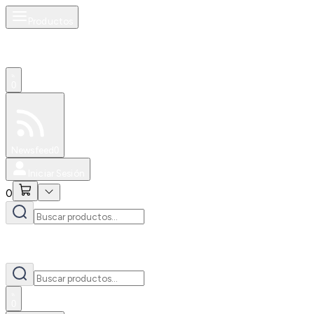
Productos
0
Especiales
Newsfeed
0
Iniciar Sesión
0
0