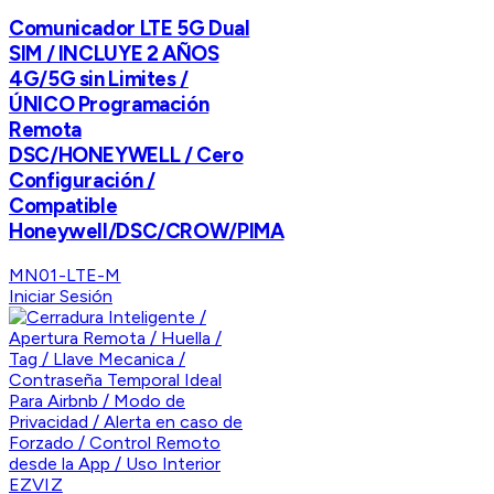
Comunicador LTE 5G Dual
SIM / INCLUYE 2 AÑOS
4G/5G sin Limites /
ÚNICO Programación
Remota
DSC/HONEYWELL / Cero
Configuración /
Compatible
Honeywell/DSC/CROW/PIMA
MN01-LTE-M
Iniciar Sesión
EZVIZ