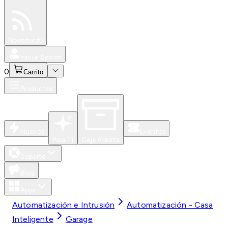
Especiales
Newsfeed
0
Iniciar Sesión
0
Carrito
Productos
Nuevos
Eventos
Para Ti
Caja Abierta
Soporte
Blog
Apps
Automatización e Intrusión
Automatización - Casa
Inteligente
Garage