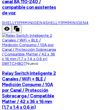
canal 8A 110-240 /
compatible con asistentes
de voz
SHELLY1PMMINIGEN4
SHELLY1PMMINIGEN4
SWITCHBOT
Nuevo
Relay Switch Inteligente 2
Canales / WiFi + BLE /
Medición Consumo / 10A
por Canal / Protección
Sobrecarga / Compatible
Matter / 42 x 36 x 16 mm
(1.7 x 1.4 x 0.6 in)