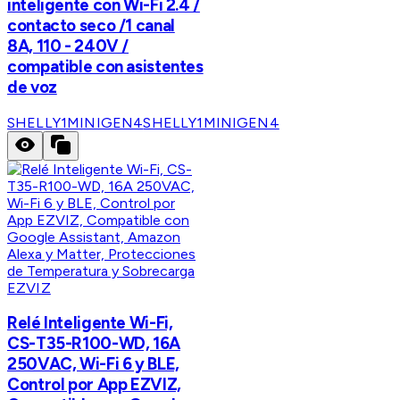
inteligente con Wi-Fi 2.4 /
contacto seco /1 canal
8A, 110 - 240V /
compatible con asistentes
de voz
SHELLY1MINIGEN4
SHELLY1MINIGEN4
EZVIZ
Relé Inteligente Wi-Fi,
CS-T35-R100-WD, 16A
250VAC, Wi-Fi 6 y BLE,
Control por App EZVIZ,