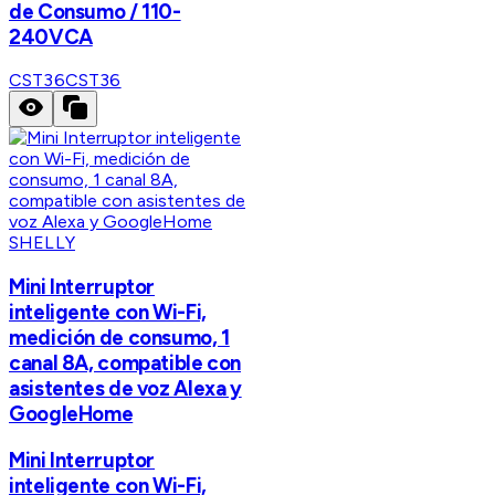
de Consumo / 110-
240VCA
CST36
CST36
SHELLY
Mini Interruptor
inteligente con Wi-Fi,
medición de consumo, 1
canal 8A, compatible con
asistentes de voz Alexa y
GoogleHome
Mini Interruptor
inteligente con Wi-Fi,