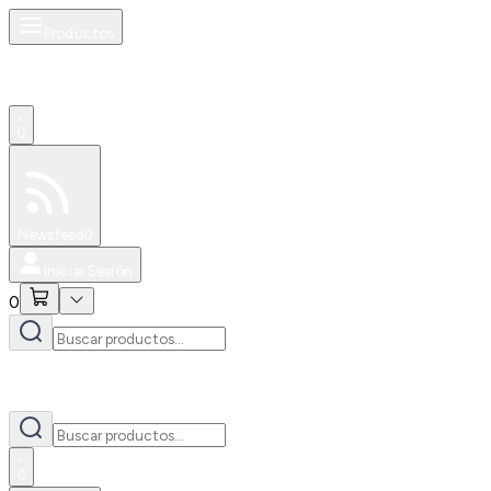
Productos
0
Especiales
Newsfeed
0
Iniciar Sesión
0
0