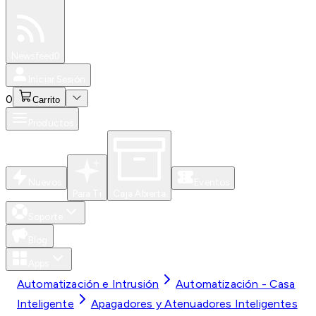
Especiales
Newsfeed
0
Iniciar Sesión
0
Carrito
Productos
Nuevos
Eventos
Para Ti
Caja Abierta
Soporte
Blog
Apps
Automatización e Intrusión
Automatización - Casa
Inteligente
Apagadores y Atenuadores Inteligentes