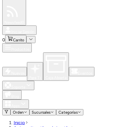
Especiales
Newsfeed
0
Iniciar Sesión
0
Carrito
Productos
Nuevos
Eventos
Para Ti
Caja Abierta
Soporte
Blog
Apps
Orden
Sucursales
Categorías
Inicio