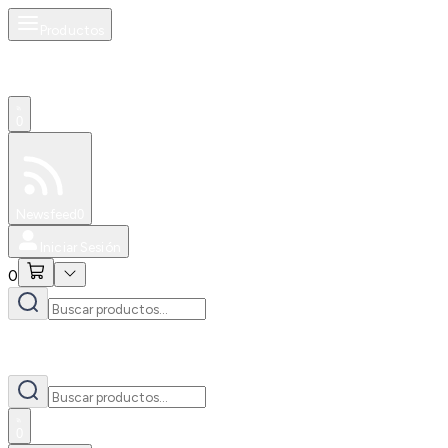
Productos
0
Especiales
Newsfeed
0
Iniciar Sesión
0
0