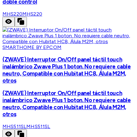
doble control
MHS220
MHS220
SMARTHOME BY EPCOM
(ZWAVE) Interruptor On/Off panel táctil touch
inalámbrico Zwave Plus 1 boton. No requiere cable
neutro, Compatible con Hubitat HC8, Álula M2M,
otros
(ZWAVE) Interruptor On/Off panel táctil touch
inalámbrico Zwave Plus 1 boton. No requiere cable
neutro, Compatible con Hubitat HC8, Álula M2M,
otros
MHS511SL
MHS511SL