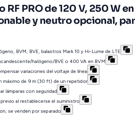
o RF PRO de 120 V, 250 W en
onable y neutro opcional, pa
lógeno, BVM, BVE, balastros Mark 10 y Hi-Lume de LTE
incandescente/halógeno/BVE o 400 VA en BVM
mpensar variaciones del voltaje de línea
 máximo de 9 m (30 ft) de un repetidor
zar lámparas con seguridad
previo al restablecerse el suministro
ron, se venden por separado