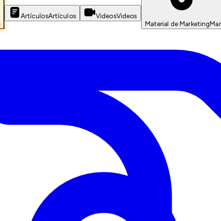
Artículos
Artículos
Videos
Videos
s
Material de Marketing
Mar