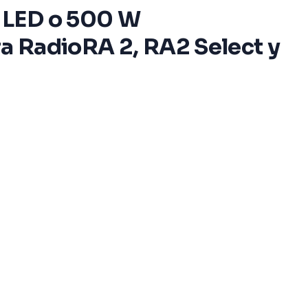
 LED o 500 W
ra RadioRA 2, RA2 Select y