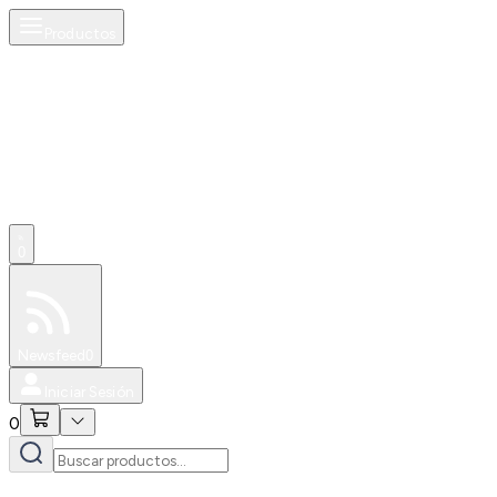
Productos
0
Especiales
Newsfeed
0
Iniciar Sesión
0